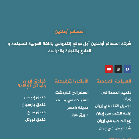
المسافر أونلاين
شركة المسافر أونلاين أول موقع إلكتروني باللغة العربية للسياحة و
العلاج والتجارة والدراسة
السياحة العلاجية
الأماكن الترفيهية
فنادق إيران
وأماكن للإقامة
تكميم المعدة في
السفر إلى كلاردشت
فندق إيبيس
إيران
السياحة في مشهد
فندق بارسيان
تجميل الأنف في إيران
مدينة رامسر
فندق فروغ
زراعة الشعر في إيران
طريق هراز
فندق نووتل
زرع الحاجب في إيران
شد البطن في إيران