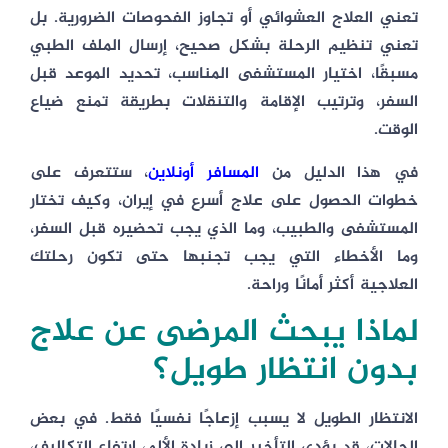
تعني العلاج العشوائي أو تجاوز الفحوصات الضرورية. بل
تعني تنظيم الرحلة بشكل صحيح، إرسال الملف الطبي
مسبقًا، اختيار المستشفى المناسب، تحديد الموعد قبل
السفر، وترتيب الإقامة والتنقلات بطريقة تمنع ضياع
الوقت.
في هذا الدليل من
المسافر أونلاين
، ستتعرف على
خطوات الحصول على علاج أسرع في إيران، وكيف تختار
المستشفى والطبيب، وما الذي يجب تحضيره قبل السفر،
وما الأخطاء التي يجب تجنبها حتى تكون رحلتك
العلاجية أكثر أمانًا وراحة.
لماذا يبحث المرضى عن علاج
بدون انتظار طويل؟
الانتظار الطويل لا يسبب إزعاجًا نفسيًا فقط. في بعض
الحالات، قد يؤدي التأخير إلى زيادة الألم، ارتفاع التكاليف،