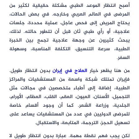
أصبح انتظار الموعد الطبي مشكلة حقيقية لكثير من
المرضى في العالم العربي وخارجه. في بعض الحالات،
يحتاج المريض إلى فحص عاجل، عملية محددة، جلسات
علاجية، أو رأي طبي ثان قبل أن تتطور حالته. لذلك،
يبحث كثيرون عن وجهة علاجية تجمع بين الخبرة
الطبية، سرعة التنسيق، التكلفة المناسبة، وسهولة
السفر.
من هنا يظهر خيار
العلاج في إيران
بدون انتظار طويل.
فإيران تمتلك شبكة واسعة من المستشفيات والمراكز
الطبية، إضافة إلى أطباء متخصصين في مجالات مثل
التجميل، الأسنان، العيون، العقم، القلب، العظام، الأورام،
الجلدية، وزراعة الشعر. كما أن وجود أقسام خاصة
للمرضى الدوليين في عدد من المستشفيات يساعد على
تسهيل الحجز، الترجمة، المتابعة، والاستقبال.
لكن يجب فهم نقطة مهمة. عبارة بدون انتظار طويل لا