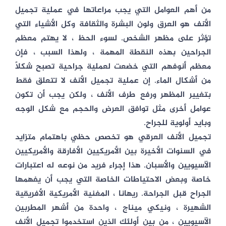
من أهم العوامل التي يجب مراعاتها في عملية تجميل
الأنف هو العرق ولون البشرة والثقافة وكل الأشياء التي
تؤثر على مظهر الشخص. لسوء الحظ ، لا يهتم معظم
الجراحين بهذه النقطة المهمة ، ولهذا السبب ، فإن
معظم أنوفهم التي خضعت لعملية جراحية تصبح شكلاً
من أشكال الماء. إن عملية تجميل الأنف لا تتعلق فقط
بتغيير المظهر ورفع طرف الأنف ، ولكن يجب أن تكون
عوامل أخرى مثل توافق العرض والحجم مع شكل الوجه
وباید أولوية للجراح.
تجميل الأنف العرقي هو تخصص حظي باهتمام متزايد
في السنوات الأخيرة بين الأمريكيين الأفارقة والأمريكيين
الآسيويين والأسبان. هذا إجراء فريد من نوعه له اعتبارات
خاصة وبعض الاحتياطات الخاصة التي يجب أن يفهمها
الجراح قبل الجراحة. ريهانا ، المغنية الأمريكية الأفريقية
الشهيرة ، ونيكي ميناج ، واحدة من أشهر المطربين
الآسيويين ، من بين أولئك الذين استخدموا تجميل الأنف