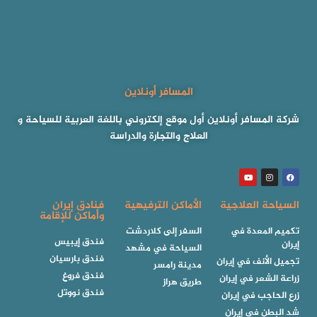
المسافر أونلاين
شركة المسافر أونلاين أول موقع إلكتروني باللغة العربية للسياحة و
العلاج والتجارة والدراسة
السياحة العلاجية
الأماكن الترفيهية
فنادق إيران
وأماكن للإقامة
تكميم المعدة في
السفر إلى كلاردشت
فندق إيبيس
إيران
السياحة في مشهد
فندق بارسيان
تجميل الأنف في إيران
مدينة رامسر
فندق فروغ
زراعة الشعر في إيران
طريق هراز
فندق نووتل
زرع الحاجب في إيران
شد البطن في إيران