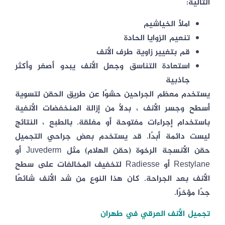
التالية:
املأ الخياشيم
تنعيم الزوايا الحادة
قم بتغيير زاوية طرف الأنف
استعادة التناسق وجعل الأنف يبدو أصغر وأكثر
جاذبية
يستخدم معظم الجراحين حشوًا عن طريق الحقن لتسوية
أسطح وجسر الأنف ، بدلاً من إزالة المنخفضات الأنفية
باستخدام إجراءات مفتوحة أو مغلقة. بالطبع ، النتائج
ليست دائمة أبدًا. قد يستخدم بعض جراحي التجميل
حقن الأنسجة الرخوة (حقن الهلام) مثل Juvederm أو
Restylane أو Radiesse لتخفيف المخالفات على سطح
الأنف بعد الجراحة. كان هذا النوع من شد الأنف شائعًا
جدًا مؤخرًا.
تجميل الأنف العرقي في طهران