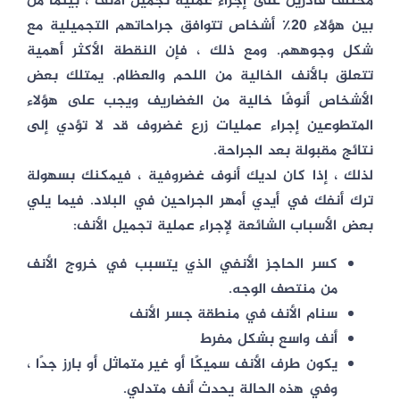
مختلف قادرين على إجراء عملية تجميل الأنف ، بينما من
بين هؤلاء 20٪ أشخاص تتوافق جراحاتهم التجميلية مع
شكل وجوههم. ومع ذلك ، فإن النقطة الأكثر أهمية
تتعلق بالأنف الخالية من اللحم والعظام. يمتلك بعض
الأشخاص أنوفًا خالية من الغضاريف ويجب على هؤلاء
المتطوعين إجراء عمليات زرع غضروف قد لا تؤدي إلى
نتائج مقبولة بعد الجراحة.
لذلك ، إذا كان لديك أنوف غضروفية ، فيمكنك بسهولة
ترك أنفك في أيدي أمهر الجراحين في البلاد. فيما يلي
بعض الأسباب الشائعة لإجراء عملية تجميل الأنف:
كسر الحاجز الأنفي الذي يتسبب في خروج الأنف
من منتصف الوجه.
سنام الأنف في منطقة جسر الأنف
أنف واسع بشكل مفرط
يكون طرف الأنف سميكًا أو غير متماثل أو بارز جدًا ،
وفي هذه الحالة يحدث أنف متدلي.