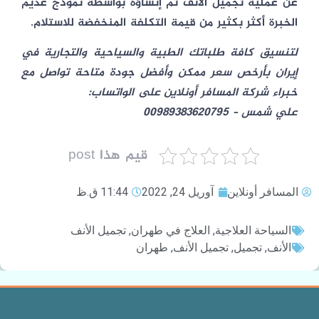
عن عملية تجميل الأنف تم إنشاؤه بواسطة نموذج عديم
الخبرة أكثر بكثير من قيمة التكلفة المنخفضة للاستلام.
لتنسیق كافة طلباتك الطبية والسياحية والتجارية في
إيران بأرخص سعر ممكن وأفضل جودة متاحة تواصل مع
خبراء شركة المسافر أونلاين على الواتساب:
علي شمس – 00989383620795
قيم هذا post
المسافر أونلاين
آوریل 24, 2022
11:44 ق.ظ
السياحة العلاجية
,
العلاج في طهران
,
تجميل الأنف
الأنف
,
تجميل
,
تجميل الأنف
,
طهران