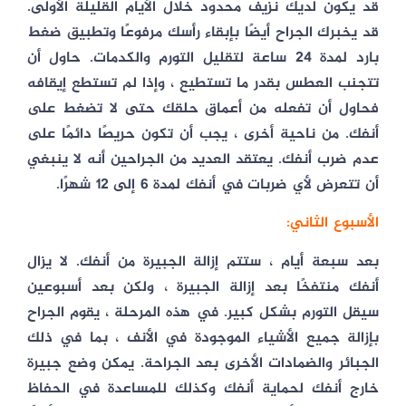
قد يكون لديك نزيف محدود خلال الأيام القليلة الأولى.
قد يخبرك الجراح أيضًا بإبقاء رأسك مرفوعًا وتطبيق ضغط
بارد لمدة 24 ساعة لتقليل التورم والكدمات. حاول أن
تتجنب العطس بقدر ما تستطيع ، وإذا لم تستطع إيقافه
فحاول أن تفعله من أعماق حلقك حتى لا تضغط على
أنفك. من ناحية أخرى ، يجب أن تكون حريصًا دائمًا على
عدم ضرب أنفك. يعتقد العديد من الجراحين أنه لا ينبغي
أن تتعرض لأي ضربات في أنفك لمدة 6 إلى 12 شهرًا.
الأسبوع الثاني:
بعد سبعة أيام ، ستتم إزالة الجبيرة من أنفك. لا يزال
أنفك منتفخًا بعد إزالة الجبيرة ، ولكن بعد أسبوعين
سيقل التورم بشكل كبير. في هذه المرحلة ، يقوم الجراح
بإزالة جميع الأشياء الموجودة في الأنف ، بما في ذلك
الجبائر والضمادات الأخرى بعد الجراحة. يمكن وضع جبيرة
خارج أنفك لحماية أنفك وكذلك للمساعدة في الحفاظ