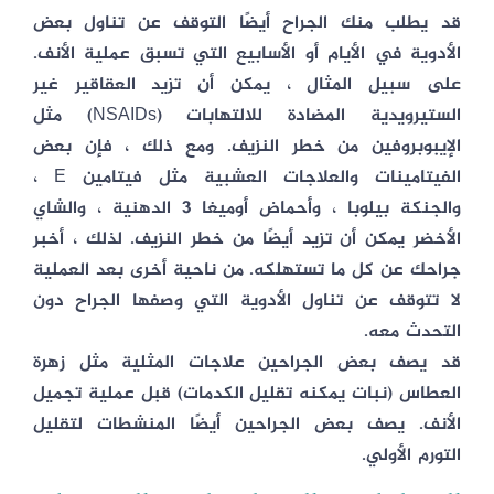
قد يطلب منك الجراح أيضًا التوقف عن تناول بعض
الأدوية في الأيام أو الأسابيع التي تسبق عملية الأنف.
على سبيل المثال ، يمكن أن تزيد العقاقير غير
الستيرويدية المضادة للالتهابات (NSAIDs) مثل
الإيبوبروفين من خطر النزيف. ومع ذلك ، فإن بعض
الفيتامينات والعلاجات العشبية مثل فيتامين E ،
والجنكة بيلوبا ، وأحماض أوميغا 3 الدهنية ، والشاي
الأخضر يمكن أن تزيد أيضًا من خطر النزيف. لذلك ، أخبر
جراحك عن كل ما تستهلكه. من ناحية أخرى بعد العملية
لا تتوقف عن تناول الأدوية التي وصفها الجراح دون
التحدث معه.
قد يصف بعض الجراحين علاجات المثلية مثل زهرة
العطاس (نبات يمكنه تقليل الكدمات) قبل عملية تجميل
الأنف. يصف بعض الجراحين أيضًا المنشطات لتقليل
التورم الأولي.