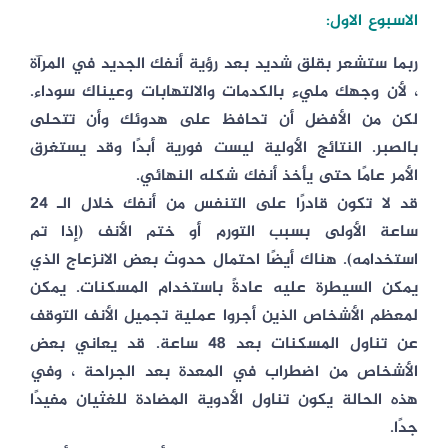
الاسبوع الاول:
ربما ستشعر بقلق شديد بعد رؤية أنفك الجديد في المرآة
، لأن وجهك مليء بالكدمات والالتهابات وعيناك سوداء.
لكن من الأفضل أن تحافظ على هدوئك وأن تتحلى
بالصبر. النتائج الأولية ليست فورية أبدًا وقد يستغرق
الأمر عامًا حتى يأخذ أنفك شكله النهائي.
قد لا تكون قادرًا على التنفس من أنفك خلال الـ 24
ساعة الأولى بسبب التورم أو ختم الأنف (إذا تم
استخدامه). هناك أيضًا احتمال حدوث بعض الانزعاج الذي
يمكن السيطرة عليه عادةً باستخدام المسكنات. يمكن
لمعظم الأشخاص الذين أجروا عملية تجميل الأنف التوقف
عن تناول المسكنات بعد 48 ساعة. قد يعاني بعض
الأشخاص من اضطراب في المعدة بعد الجراحة ، وفي
هذه الحالة يكون تناول الأدوية المضادة للغثيان مفيدًا
جدًا.