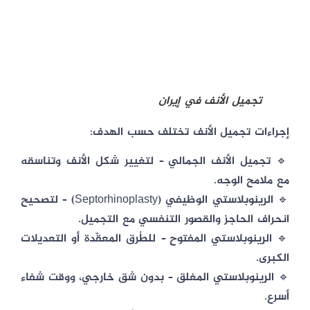
تجميل الأنف في إيران
إجراءات تجميل الأنف تختلف حسب الهدف:
🔹
تجميل الأنف الجمالي
– لتغيير شكل الأنف وتناسقه
مع ملامح الوجه.
🔹
الرِينوبلاستي الوظيفي (Septorhinoplasty)
– لتصحيح
انحراف الحاجز والقصور التنفسي مع التجميل.
🔹
الرِينوبلاستي المفتوح
– للطُرق المعقّدة أو التعديلات
الكبرى.
🔹
الرِينوبلاستي المغلق
– بدون شق خارجي، ووقت شفاء
أسرع.