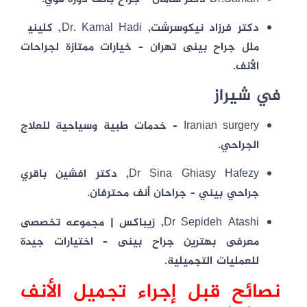
دکتر فرزاد نیکوسرشت
,
Dr. Kamal Hadi
,
کلینیک
ملل جراح بینی تهران
– خيارات ممتازة لجراحات
الأنف.
في
شيراز
Iranian surgery
– خدمات طبية وسياحية للعلاج
الجراحي.
Dr Sina Ghiasy Hafezy
,
دكتر افشين باقري
جراحي بيني
– جراحان أنف محترفان.
Dr Sepideh Atashi
,
زیباکس | مجموعه تخصصی
معرفی بهترین جراح بینی
– اختيارات جيدة
للعمليات التجميلية.
نصائح قبل إجراء تجميل الأنف