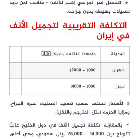
🔹
التجميل غير الجراحي
(فيلر للأنف) – مناسب لمن يريد
تعديلات بسيطة بدون جراحة.
التكلفة التقريبية لتجميل الأنف
في إيران
المدينة
متوسط التكلفة بالدولار 🇺🇸
طهران
$900 – $2000
شيراز
$800 – $1800
* الأسعار تختلف حسب تعقيد العملية، خبرة الجراح،
ومزايا الحزمة (مثل المترجم والنقل).
📌 بالمقارنة: تكلفة تجميل الأنف في دول الخليج غالبًا
تترواح بين 14,000 – 25,000 ريال سعودي، وهي أعلى