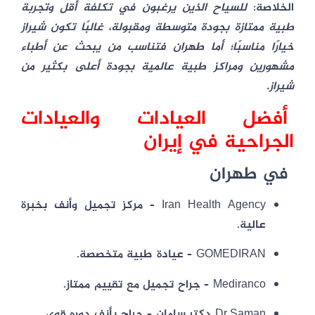
الخلاصة:
للسياح الذين يرغبون في تكلفة أقل وتجربة
طبية ممتازة بجودة متوسطة ومقبولة، غالبًا تكون
شيراز
خيارًا مناسبًا
؛ أما طهران فتناسب من يبحث عن أطباء
مشهورين ومراكز طبية عالمية بجودة أعلى بكثير من
شيراز.
أفضل العيادات والعيادات
الجراحية في إيران
في
طهران
Iran Health Agency
– مركز تجميل وأنف بخبرة
عالية.
GOMEDIRAN
– عيادة طبية متخصصة.
Mediranco
– جراح تجميل مع تقييم ممتاز.
Dr.Saman دکتر سامان
– جراح بأنف دوره قوي.