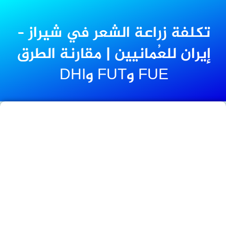
تكلفة زراعة الشعر في شيراز –
إيران للعُمانيين | مقارنة الطرق
FUE وFUT وDHI