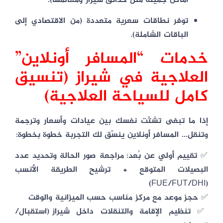
أماكن جميلة مثل حدائق شيراز ومعالمها).
توفر نطاقات سعرية متعددة (من الاقتصادي إلى
الباقات الشاملة).
خدمات “المسافر أونلاین”
العلاجية في شيراز (تنسيق
كامل للسياحة العلاجية)
إذا ما تبغى تشتّت نفسك بين عيادات وأسعار وترجمة
وتنقل…
المسافر أونلاین
ينسّق لك التجربة خطوة بخطوة:
✅
تقييم أولي عن بُعد
: مراجعة صور الحالة وتحديد عدد
البصيلات المتوقع + ترشيح الطريقة الأنسب
(FUE/FUT/DHI)
✅
حجز موعد مع مركز مناسب
حسب الميزانية والوقت
✅
تنظيم الإقامة والتنقلات داخل شيراز
(استقبال/