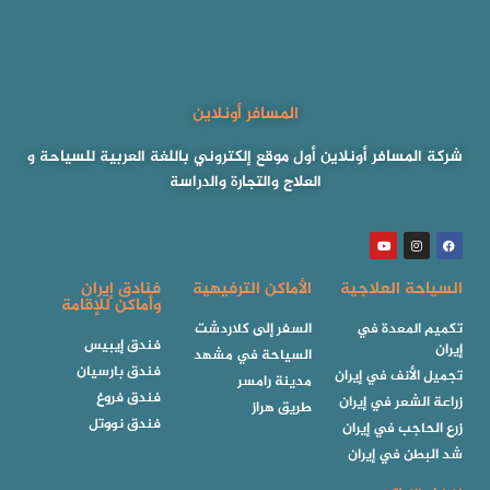
المسافر أونلاين
شركة المسافر أونلاين أول موقع إلكتروني باللغة العربية للسياحة و
العلاج والتجارة والدراسة
السياحة العلاجية
الأماكن الترفيهية
فنادق إيران
وأماكن للإقامة
تكميم المعدة في
السفر إلى كلاردشت
فندق إيبيس
إيران
السياحة في مشهد
فندق بارسيان
تجميل الأنف في إيران
مدينة رامسر
فندق فروغ
زراعة الشعر في إيران
طريق هراز
فندق نووتل
زرع الحاجب في إيران
شد البطن في إيران