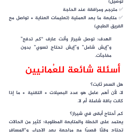
توصيل)
✅
مترجم ومرافقة
عند الحاجة
✅
متابعة ما بعد العملية
(تعليمات العناية + تواصل مع
الفريق الطبي)
الهدف: توصل شيراز وأنت عارف “كم تدفع”
و”إيش شامل” و”إيش تحتاج تسوي” بدون
مفاجآت.
أسئلة شائعة للعُمانيين
هل السعر ثابت؟
لا، لأن أهم عامل هو عدد البصيلات + التقنية + ما إذا
كانت باقة شاملة أم لا.
كم أحتاج أبقى في شيراز؟
يعتمد على الخطة والمتابعة المطلوبة؛ كثير من الحالات
تحتاج وقتًا قصيرًا مع مراجعة بعد الإجراء، و“المسافر