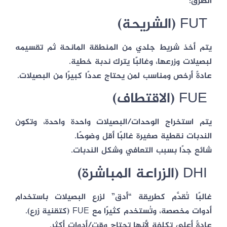
الطرق:
FUT (الشريحة)
يتم أخذ
شريط جلدي
من المنطقة المانحة ثم تقسيمه
لبصيلات وزرعها، وغالبًا يترك
ندبة خطية
.
عادةً أرخص
ومناسب لمن يحتاج عددًا كبيرًا من البصيلات.
FUE (الاقتطاف)
يتم استخراج الوحدات/البصيلات
واحدة واحدة
، وتكون
الندبات
نقطية صغيرة
غالبًا أقل وضوحًا.
شائع جدًا بسبب التعافي وشكل الندبات.
DHI (الزراعة المباشرة)
غالبًا تُقدَّم كطريقة “أدق” لزرع البصيلات باستخدام
أدوات مخصصة، وتُستخدم كثيرًا مع FUE (كتقنية زرع).
عادةً أعلى تكلفة
لأنها تحتاج وقت/أدوات أكثر.