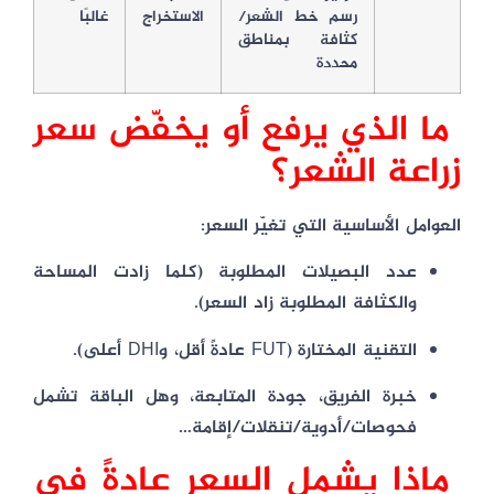
رسم خط الشعر/
الاستخراج
غالبًا
كثافة بمناطق
محددة
ما الذي يرفع أو يخفّض سعر
زراعة الشعر؟
العوامل الأساسية التي تغيّر السعر:
عدد البصيلات المطلوبة
(كلما زادت المساحة
والكثافة المطلوبة زاد السعر).
التقنية المختارة
(FUT عادةً أقل، وDHI أعلى).
خبرة الفريق، جودة المتابعة، وهل الباقة تشمل
فحوصات/أدوية/تنقلات/إقامة…
ماذا يشمل السعر عادةً في