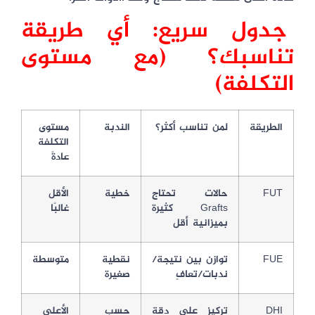
جدول سريع: أي طريقة
تناسبك؟ (مع مستوى
التكلفة)
الطريقة
لمن تناسب أكثر؟
الندبة
مستوى
التكلفة
عادةً
FUT
حالات تحتاج
خطية
الأقل
Grafts كثيرة
غالبًا
بميزانية أقل
FUE
توازن بين نتيجة/
نقطية
متوسطة
ندبات/تعافٍ
صغيرة
DHI
تركيز على دقة
حسب
الأعلى