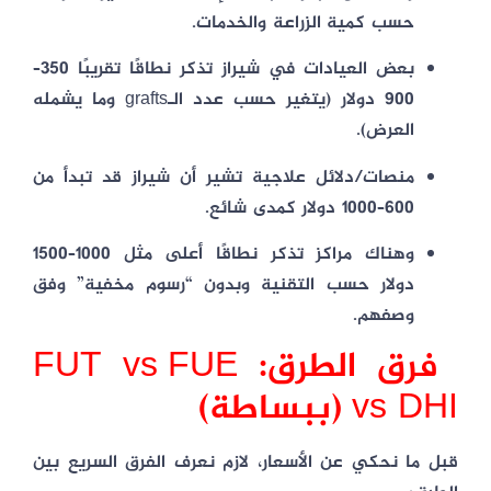
حسب كمية الزراعة والخدمات.
بعض العيادات في شيراز تذكر نطاقًا
تقريبًا 350–
900 دولار
(يتغير حسب عدد الـgrafts وما يشمله
العرض).
منصات/دلائل علاجية تشير أن شيراز قد تبدأ من
600–1000 دولار
كمدى شائع.
وهناك مراكز تذكر نطاقًا أعلى مثل
1000–1500
دولار
حسب التقنية وبدون “رسوم مخفية” وفق
وصفهم.
فرق الطرق: FUT vs FUE
vs DHI (ببساطة)
قبل ما نحكي عن الأسعار، لازم نعرف الفرق السريع بين