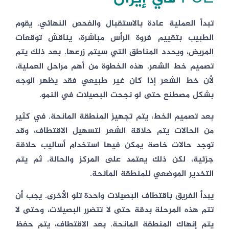
تبدأ العملية عادة بالاستقبال والفحص النهائي. يقوم
الطبيب بتقييم فروة الرأس مباشرة، يناقش توقعات
المريض، ويحدد المناطق التي سيتم زرعها. بعد ذلك يتم
تصميم خط الشعر. هذه الخطوة من أهم مراحل العملية،
لأن خط الشعر إذا كان غير طبيعي فقد يظهر الوجه
بشكل مصطنع حتى لو نجحت البصيلات في النمو.
بعد تصميم الخط، يتم تجهيز المنطقة المانحة. في كثير
من الحالات يتم حلاقة الشعر لتسهيل الاقتطاف، وقد
توجد حالات خاصة يمكن فيها استخدام أساليب حلاقة
جزئية، لكن ذلك يعتمد على المركز والحالة. ثم يتم
التخدير الموضعي للمنطقة المانحة.
يبدأ الفريق باقتطاف البصيلات واحدة تلو الأخرى. يجب أن
تتم هذه المرحلة بدقة حتى لا تتضرر البصيلات، وحتى لا
يتم إنهاك المنطقة المانحة. بعد الاقتطاف، يتم حفظ