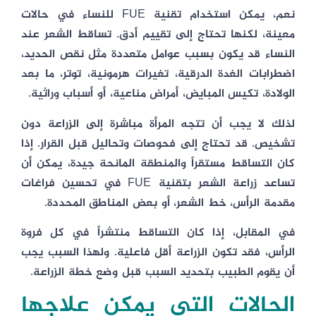
نعم، يمكن استخدام تقنية FUE للنساء في حالات
معينة، لكنها تحتاج إلى تقييم أدق. تساقط الشعر عند
النساء قد يكون بسبب عوامل متعددة مثل نقص الحديد،
اضطرابات الغدة الدرقية، تغيرات هرمونية، توتر، ما بعد
الولادة، تكيس المبايض، أمراض مناعية، أو أسباب وراثية.
لذلك لا يجب أن تتجه المرأة مباشرة إلى الزراعة دون
تشخيص. قد تحتاج إلى فحوصات وتحاليل قبل القرار. إذا
كان التساقط مستقراً والمنطقة المانحة جيدة، يمكن أن
تساعد زراعة الشعر بتقنية FUE في تحسين فراغات
مقدمة الرأس، خط الشعر، أو بعض المناطق المحددة.
في المقابل، إذا كان التساقط منتشراً في كل فروة
الرأس، فقد تكون الزراعة أقل فاعلية. ولهذا السبب يجب
أن يقوم الطبيب بتحديد السبب قبل وضع خطة الزراعة.
الحالات التي يمكن علاجها