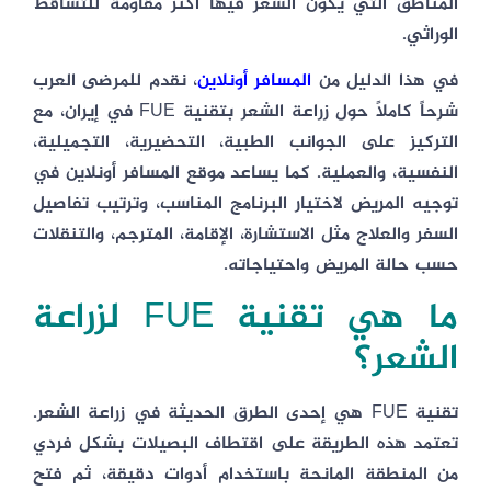
المناطق التي يكون الشعر فيها أكثر مقاومة للتساقط
الوراثي.
في هذا الدليل من
المسافر أونلاين
، نقدم للمرضى العرب
شرحاً كاملاً حول زراعة الشعر بتقنية FUE في إيران، مع
التركيز على الجوانب الطبية، التحضيرية، التجميلية،
النفسية، والعملية. كما يساعد موقع المسافر أونلاين في
توجيه المريض لاختيار البرنامج المناسب، وترتيب تفاصيل
السفر والعلاج مثل الاستشارة، الإقامة، المترجم، والتنقلات
حسب حالة المريض واحتياجاته.
ما هي تقنية FUE لزراعة
الشعر؟
تقنية FUE هي إحدى الطرق الحديثة في زراعة الشعر.
تعتمد هذه الطريقة على اقتطاف البصيلات بشكل فردي
من المنطقة المانحة باستخدام أدوات دقيقة، ثم فتح