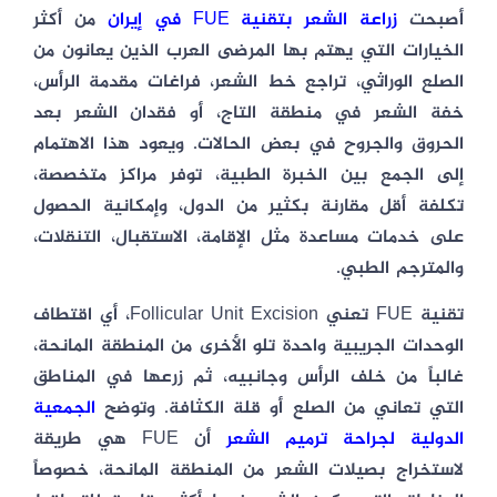
أصبحت
زراعة الشعر بتقنية FUE في إيران
من أكثر
الخيارات التي يهتم بها المرضى العرب الذين يعانون من
الصلع الوراثي، تراجع خط الشعر، فراغات مقدمة الرأس،
خفة الشعر في منطقة التاج، أو فقدان الشعر بعد
الحروق والجروح في بعض الحالات. ويعود هذا الاهتمام
إلى الجمع بين الخبرة الطبية، توفر مراكز متخصصة،
تكلفة أقل مقارنة بكثير من الدول، وإمكانية الحصول
على خدمات مساعدة مثل الإقامة، الاستقبال، التنقلات،
والمترجم الطبي.
تقنية FUE تعني Follicular Unit Excision، أي اقتطاف
الوحدات الجريبية واحدة تلو الأخرى من المنطقة المانحة،
غالباً من خلف الرأس وجانبيه، ثم زرعها في المناطق
التي تعاني من الصلع أو قلة الكثافة. وتوضح
الجمعية
الدولية لجراحة ترميم الشعر
أن FUE هي طريقة
لاستخراج بصيلات الشعر من المنطقة المانحة، خصوصاً