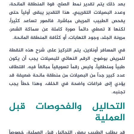
بعد ذلك يتم تقدير نمط الصلع، قوة المنطقة المانحة،
وعدد البصيلات التقريبي. هذا التقدير يبقى أولياً حتى
يفحص الطبيب المريض مباشرة. فالصور تساعد كثيراً،
لكنها لا تعطي دائماً صورة كاملة عن سماكة الشعر،
مرونة الجلد، وجود التهابات، أو كثافة المنطقة المانحة.
في المسافر أونلاين، يتم التركيز على شرح هذه النقطة
للمريض بوضوح. الرقم النهائي للبصيلات يجب أن يكون
طبياً ومنطقياً، وليس رقماً تسويقياً مبالغاً فيه. اقتطاف
عدد كبير جداً من البصيلات من منطقة مانحة ضعيفة قد
يؤدي إلى فراغات واضحة في الخلف، وهذا خطأ يجب
تجنبه.
التحاليل والفحوصات قبل
العملية
قد يطلب الطبيب بعض التحاليل قبل العملية، خصوصاً