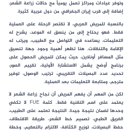
وتوفر عيادات ومراكز تعمل يومياً مع حالات زراعة الشعر،
إضافة إلى قرب إيران الجغرافي من دول عربية كثيرة.
بالنسبة للمريض العربي، لا تقتصر الرحلة على العملية
فقط. فهو يحتاج إلى من ينسق له الموعد، يشرح له
التعليمات، يساعده في التواصل مع الطبيب، ويرتب له
الإقامة والتنقلات. هنا تظهر أهمية وجود جهة تنسيق
مثل
المسافر أونلاين
، حيث يمكن للمريض الحصول على
برنامج أوضح يشمل الاستشارة الأولية، تقييم الصور،
تحديد عدد البصيلات التقريبي، ترتيب الوصول، توفير
مترجم، ومتابعة التعليمات بعد العملية.
لكن من المهم أن يفهم المريض أن نجاح زراعة الشعر لا
يعتمد على اسم التقنية فقط. كلمة FUE لا تكفي
وحدها لضمان نتيجة جيدة. النتيجة تعتمد على الطبيب،
الفريق الطبي، تصميم خط الشعر، طريقة الاقتطاف،
حفظ البصيلات، توزيع الكثافة، الالتزام بالتعقيم، وخطة