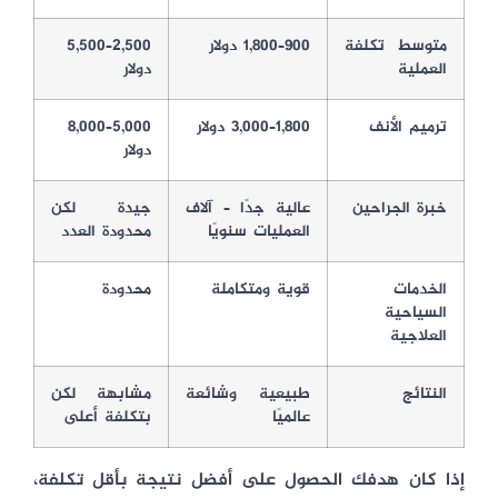
متوسط تكلفة
900–1,800 دولار
2,500–5,500
العملية
دولار
ترميم الأنف
1,800–3,000 دولار
5,000–8,000
دولار
خبرة الجراحين
عالية جدًا – آلاف
جيدة لكن
العمليات سنويًا
محدودة العدد
الخدمات
قوية ومتكاملة
محدودة
السياحية
العلاجية
النتائج
طبيعية وشائعة
مشابهة لكن
عالميًا
بتكلفة أعلى
إذا كان هدفك الحصول على
أفضل نتيجة بأقل تكلفة
،