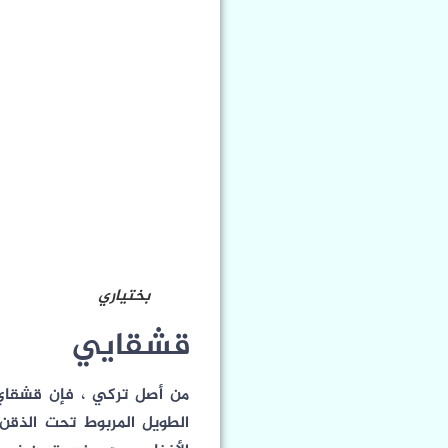
بختياري
قشقايي
من أصل تركي ، فإن قشقاي ه
الطويل المربوط تحت الذق