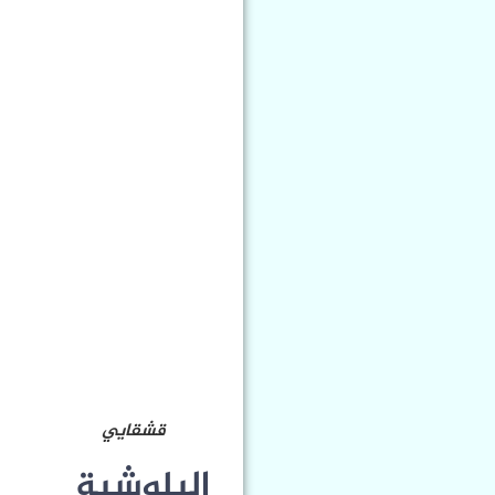
قشقايي
البلوشية