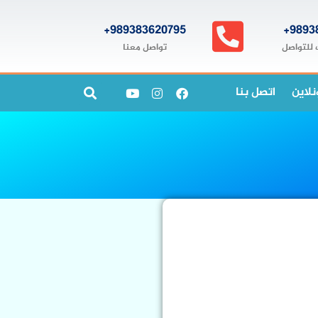
989383620795+
9893
تواصل معنا
 للتواصل
نلاين
اتصل بنا