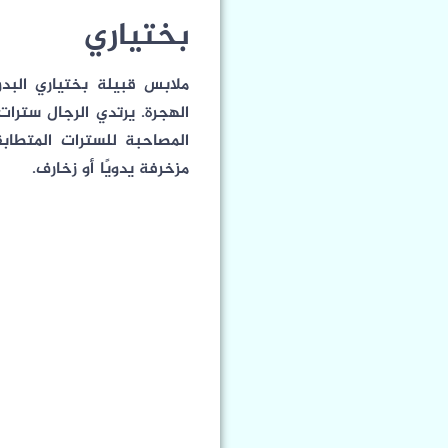
بختياري
ملابس قبيلة بختياري البدو
الهجرة. يرتدي الرجال سترا
المصاحبة للسترات المتطابق
مزخرفة يدويًا أو زخارف.