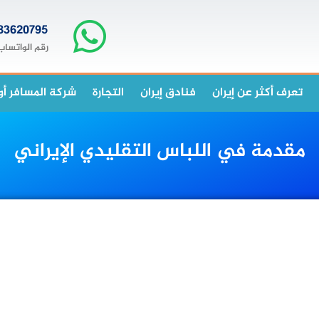
83620795+
رقم الواتساب
تعرف أكثر عن إيران
فنادق إيران
التجارة
شركة المسافر أو
مقدمة في اللباس التقليدي الإيراني