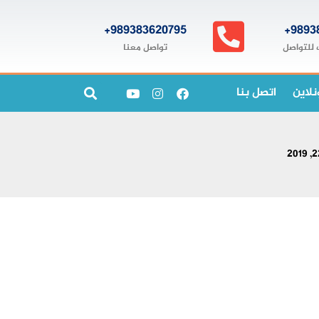
989383620795+
9893
تواصل معنا
 للتواصل
نلاين
اتصل بنا