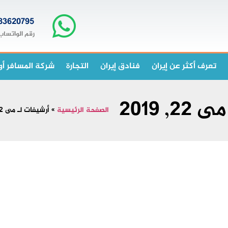
83620795+
رقم الواتساب
تعرف أكثر عن إيران
فنادق إيران
التجارة
شركة المسافر أو
می 22, 2019
الصفحة الرئيسية
»
أرشيفات لـ می 22, 2019