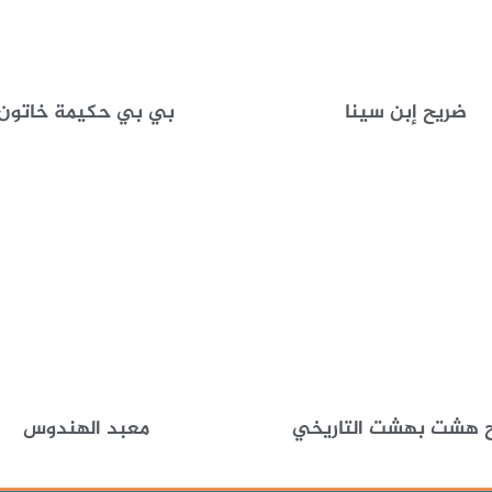
ضريح إبن سينا
بي بي حكيمة خاتون
 هشت بهشت التاريخي
معبد الهندوس