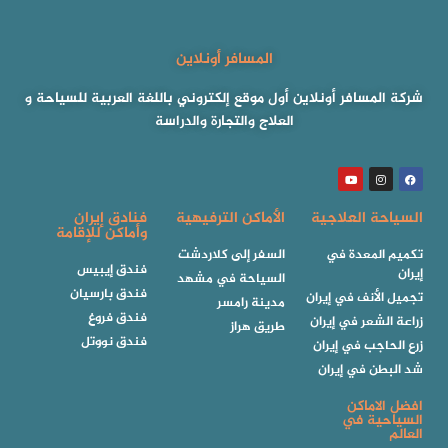
المسافر أونلاين
شركة المسافر أونلاين أول موقع إلكتروني باللغة العربية للسياحة و
العلاج والتجارة والدراسة
السياحة العلاجية
الأماكن الترفيهية
فنادق إيران
وأماكن للإقامة
تكميم المعدة في
السفر إلى كلاردشت
فندق إيبيس
إيران
السياحة في مشهد
فندق بارسيان
تجميل الأنف في إيران
مدينة رامسر
فندق فروغ
زراعة الشعر في إيران
طريق هراز
فندق نووتل
زرع الحاجب في إيران
شد البطن في إيران
افضل الاماكن
السياحية في
العالم