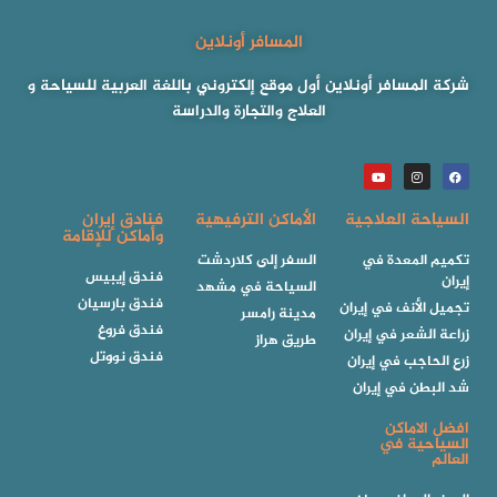
المسافر أونلاين
شركة المسافر أونلاين أول موقع إلكتروني باللغة العربية للسياحة و
العلاج والتجارة والدراسة
السياحة العلاجية
الأماكن الترفيهية
فنادق إيران
وأماكن للإقامة
تكميم المعدة في
السفر إلى كلاردشت
فندق إيبيس
إيران
السياحة في مشهد
فندق بارسيان
تجميل الأنف في إيران
مدينة رامسر
فندق فروغ
زراعة الشعر في إيران
طريق هراز
فندق نووتل
زرع الحاجب في إيران
شد البطن في إيران
افضل الاماكن
السياحية في
العالم