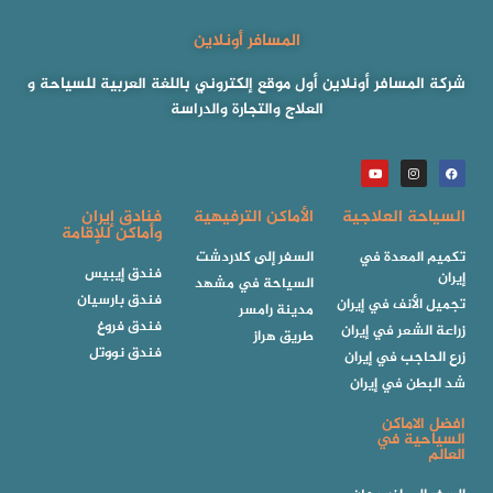
المسافر أونلاين
شركة المسافر أونلاين أول موقع إلكتروني باللغة العربية للسياحة و
العلاج والتجارة والدراسة
السياحة العلاجية
الأماكن الترفيهية
فنادق إيران
وأماكن للإقامة
تكميم المعدة في
السفر إلى كلاردشت
فندق إيبيس
إيران
السياحة في مشهد
فندق بارسيان
تجميل الأنف في إيران
مدينة رامسر
فندق فروغ
زراعة الشعر في إيران
طريق هراز
فندق نووتل
زرع الحاجب في إيران
شد البطن في إيران
افضل الاماكن
السياحية في
العالم