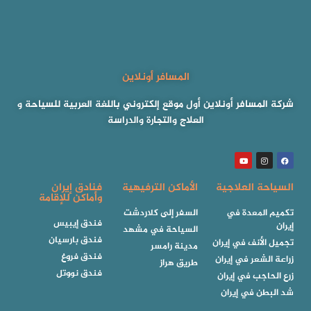
المسافر أونلاين
شركة المسافر أونلاين أول موقع إلكتروني باللغة العربية للسياحة و
العلاج والتجارة والدراسة
السياحة العلاجية
الأماكن الترفيهية
فنادق إيران
وأماكن للإقامة
تكميم المعدة في
السفر إلى كلاردشت
فندق إيبيس
إيران
السياحة في مشهد
فندق بارسيان
تجميل الأنف في إيران
مدينة رامسر
فندق فروغ
زراعة الشعر في إيران
طريق هراز
فندق نووتل
زرع الحاجب في إيران
شد البطن في إيران