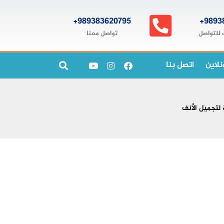
989383620795+
9893
تواصل معنا
 للتواصل
نلاين
اتصل بنا
 لتجميل الأنف