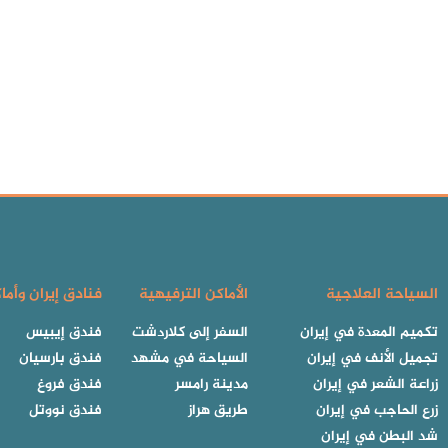
السياحة العلاجية
الأماكن الترفيهية
فنادق إيران وأما
تكميم المعدة في إيران
السفر إلى كلاردشت
فندق إيبيس
تجميل الأنف في إيران
السياحة في مشهد
فندق بارسيان
زراعة الشعر في إيران
مدينة رامسر
فندق فروغ
زرع الحاجب في إيران
طريق هراز
فندق نووتل
شد البطن في إيران