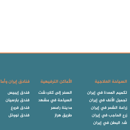
السياحة العلاجية
الأماكن الترفيهية
فنادق إيران وأما
تكميم المعدة في إيران
السفر إلى كلاردشت
فندق إيبيس
تجميل الأنف في إيران
السياحة في مشهد
فندق بارسيان
زراعة الشعر في إيران
مدينة رامسر
فندق فروغ
زرع الحاجب في إيران
طريق هراز
فندق نووتل
شد البطن في إيران