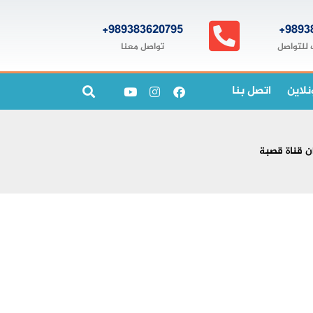
989383620795+
9893
تواصل معنا
 للتواصل
نلاين
اتصل بنا
ن قناة قصبة