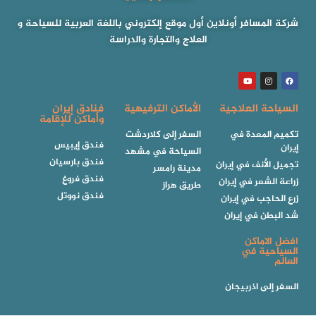
شركة المسافر أونلاين أول موقع إلكتروني باللغة العربية للسياحة و
العلاج والتجارة والدراسة
السياحة العلاجية
الأماكن الترفيهية
فنادق إيران
وأماكن للإقامة
تكميم المعدة في
السفر إلى كلاردشت
فندق إيبيس
إيران
السياحة في مشهد
فندق بارسيان
تجميل الأنف في إيران
مدينة رامسر
فندق فروغ
زراعة الشعر في إيران
طريق هراز
فندق نووتل
زرع الحاجب في إيران
شد البطن في إيران
افضل الاماكن
السياحية في
العالم
السفر إلى اذربيجان