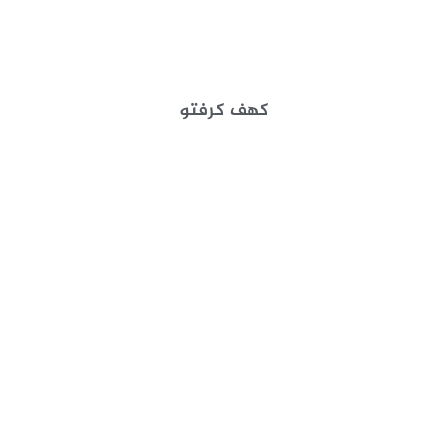
كهف كرفتو