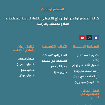
المسافر أونلاين
شركة المسافر أونلاين أول موقع إلكتروني باللغة العربية للسياحة و
العلاج والتجارة والدراسة
السياحة العلاجية
الأماكن الترفيهية
فنادق إيران
وأماكن للإقامة
تكميم المعدة في
السفر إلى كلاردشت
فندق إيبيس
إيران
السياحة في مشهد
فندق بارسيان
تجميل الأنف في إيران
مدينة رامسر
فندق فروغ
زراعة الشعر في إيران
طريق هراز
فندق نووتل
زرع الحاجب في إيران
شد البطن في إيران
افضل الاماكن
السياحية في
العالم