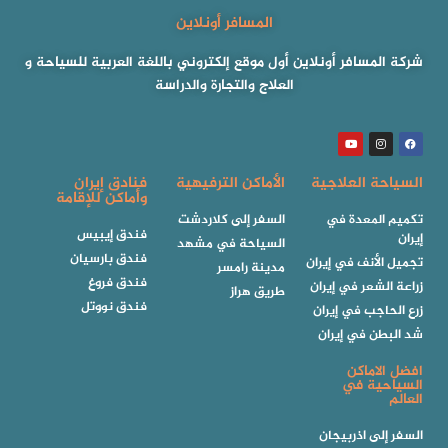
المسافر أونلاين
شركة المسافر أونلاين أول موقع إلكتروني باللغة العربية للسياحة و
العلاج والتجارة والدراسة
السياحة العلاجية
الأماكن الترفيهية
فنادق إيران
وأماكن للإقامة
تكميم المعدة في
السفر إلى كلاردشت
فندق إيبيس
إيران
السياحة في مشهد
فندق بارسيان
تجميل الأنف في إيران
مدينة رامسر
فندق فروغ
زراعة الشعر في إيران
طريق هراز
فندق نووتل
زرع الحاجب في إيران
شد البطن في إيران
افضل الاماكن
السياحية في
العالم
السفر إلى اذربيجان