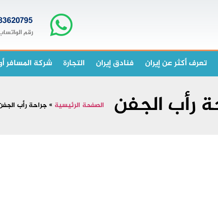
83620795+
رقم الواتساب
تعرف أكثر عن إيران
فنادق إيران
التجارة
شركة المسافر أو
ة رأب الجفن
الصفحة الرئيسية
»
جراحة رأب الجفن