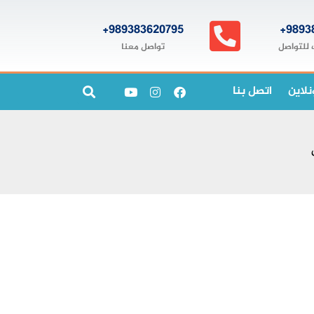
989383620795+
9893
تواصل معنا
 للتواصل
نلاين
اتصل بنا