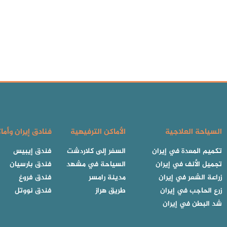
السياحة العلاجية
الأماكن الترفيهية
فنادق إيران وأما
تكميم المعدة في إيران
السفر إلى كلاردشت
فندق إيبيس
تجميل الأنف في إيران
السياحة في مشهد
فندق بارسيان
زراعة الشعر في إيران
مدينة رامسر
فندق فروغ
زرع الحاجب في إيران
طريق هراز
فندق نووتل
شد البطن في إيران