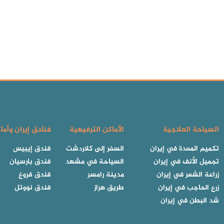
السياحة العلاجية
الأماكن الترفيهية
فنادق إيران وأما
تكميم المعدة في إيران
السفر إلى كلاردشت
فندق إيبيس
تجميل الأنف في إيران
السياحة في مشهد
فندق بارسيان
زراعة الشعر في إيران
مدينة رامسر
فندق فروغ
زرع الحاجب في إيران
طريق هراز
فندق نووتل
شد البطن في إيران