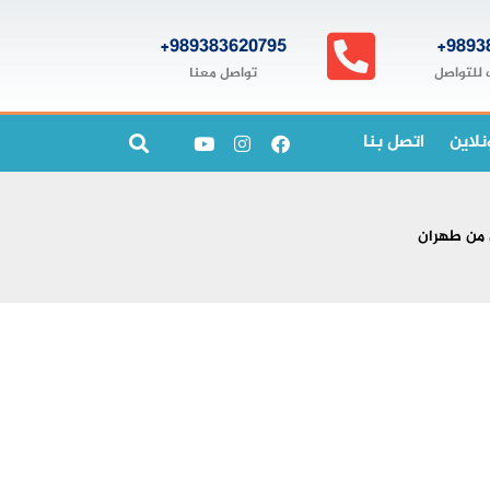
989383620795+
9893
تواصل معنا
 للتواصل
نلاين
اتصل بنا
 من طهران