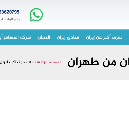
83620795+
رقم الواتساب
تعرف أكثر عن إيران
فنادق إيران
التجارة
شركة المسافر أو
ان من طهران
الصفحة الرئيسية
»
حجز تذاكر طيران