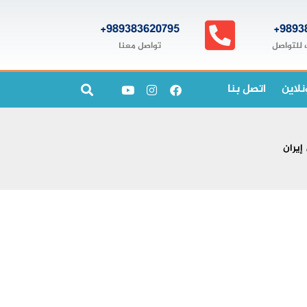
989383620795+
9893
تواصل معنا
 للتواصل
نلاين
اتصل بنا
إيران