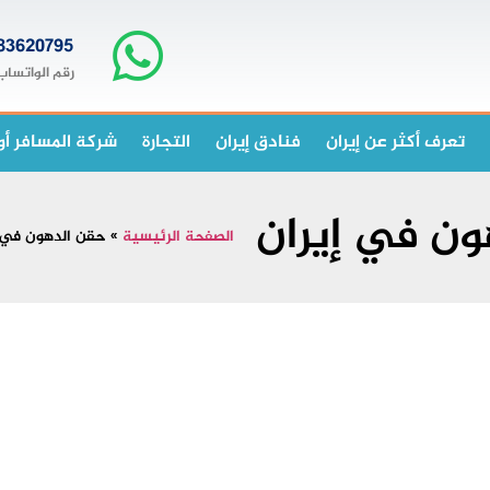
83620795+
رقم الواتساب
تعرف أكثر عن إيران
فنادق إيران
التجارة
شركة المسافر أو
ن في إيران
الصفحة الرئيسية
»
حقن الدهون في 