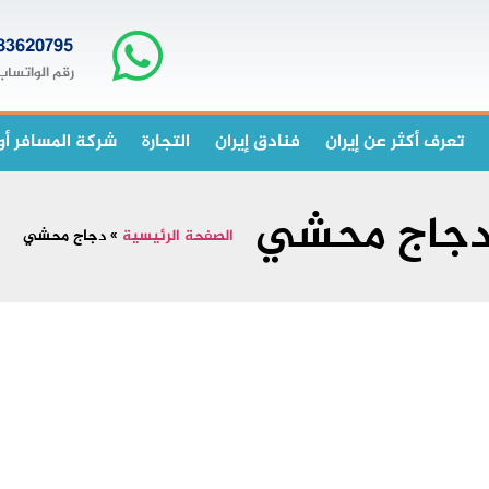
83620795+
رقم الواتساب
تعرف أكثر عن إيران
فنادق إيران
التجارة
شركة المسافر أو
جاج محشي
الصفحة الرئيسية
»
دجاج محشي