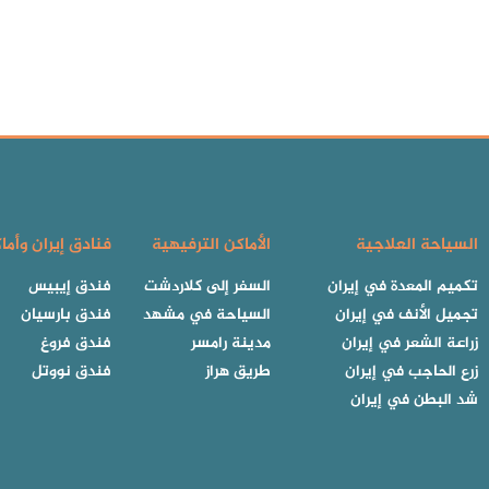
السياحة العلاجية
الأماكن الترفيهية
فنادق إيران وأما
تكميم المعدة في إيران
السفر إلى كلاردشت
فندق إيبيس
تجميل الأنف في إيران
السياحة في مشهد
فندق بارسيان
زراعة الشعر في إيران
مدينة رامسر
فندق فروغ
زرع الحاجب في إيران
طريق هراز
فندق نووتل
شد البطن في إيران