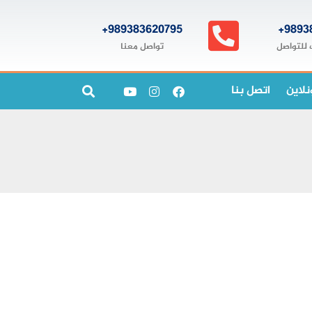
989383620795+
9893
تواصل معنا
 للتواصل
نلاين
اتصل بنا