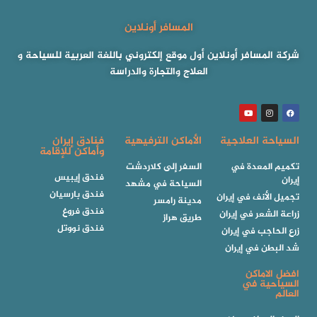
المسافر أونلاين
شركة المسافر أونلاين أول موقع إلكتروني باللغة العربية للسياحة و
العلاج والتجارة والدراسة
السياحة العلاجية
الأماكن الترفيهية
فنادق إيران
وأماكن للإقامة
تكميم المعدة في
السفر إلى كلاردشت
فندق إيبيس
إيران
السياحة في مشهد
فندق بارسيان
تجميل الأنف في إيران
مدينة رامسر
فندق فروغ
زراعة الشعر في إيران
طريق هراز
فندق نووتل
زرع الحاجب في إيران
شد البطن في إيران
افضل الاماكن
السياحية في
العالم