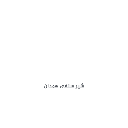
شیر سنغی همدان