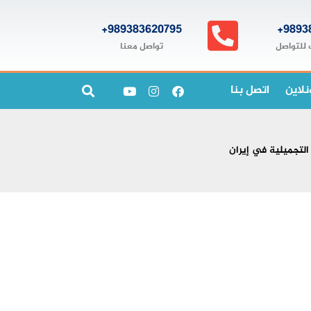
989383620795+
9893
تواصل معنا
 للتواصل
نلاين
اتصل بنا
التجميلية في إيران