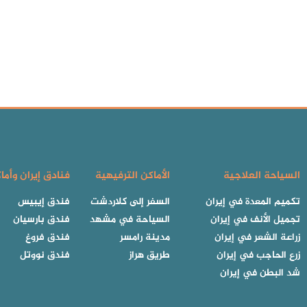
السياحة العلاجية
الأماكن الترفيهية
فنادق إيران وأما
تكميم المعدة في إيران
السفر إلى كلاردشت
فندق إيبيس
تجميل الأنف في إيران
السياحة في مشهد
فندق بارسيان
زراعة الشعر في إيران
مدينة رامسر
فندق فروغ
زرع الحاجب في إيران
طريق هراز
فندق نووتل
شد البطن في إيران