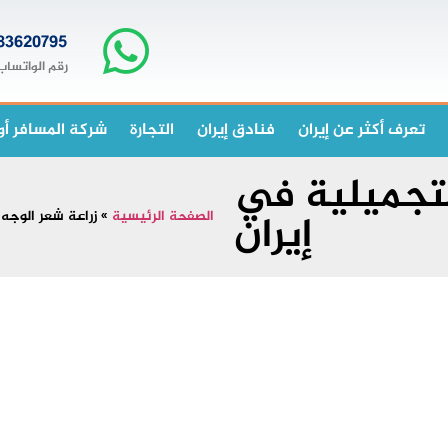
83620795+
رقم الواتساب
تعرف أكثر عن إيران
فنادق إيران
التجارة
شركة المسافر أو
لتجميلية في
إيران
الصفحة الرئيسية
»
زراعة شعر الوجه 