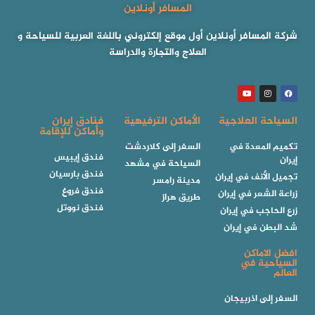
المسافر أونلاين
شركة المسافر أونلاين أول موقع إلكتروني باللغة العربية للسياحة و
العلاج والتجارة والدراسة
السياحة العلاجية
الأماكن الترفيهية
فنادق إيران
وأماكن للإقامة
تكميم المعدة في
السفر إلى كلاردشت
فندق إيبيس
إيران
السياحة في مشهد
فندق بارسيان
تجميل الأنف في إيران
مدينة رامسر
فندق فروغ
زراعة الشعر في إيران
طريق هراز
فندق نووتل
زرع الحاجب في إيران
شد البطن في إيران
افضل الاماكن
السياحية في
العالم
السفر إلى اذربيجان