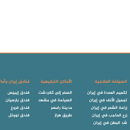
السياحة العلاجية
الأماكن الترفيهية
فنادق إيران وأما
تكميم المعدة في إيران
السفر إلى كلاردشت
فندق إيبيس
تجميل الأنف في إيران
السياحة في مشهد
فندق بارسيان
زراعة الشعر في إيران
مدينة رامسر
فندق فروغ
زرع الحاجب في إيران
طريق هراز
فندق نووتل
شد البطن في إيران