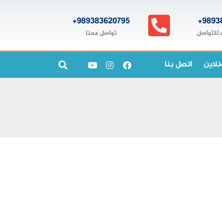
989383620795+
9893
تواصل معنا
 للتواصل
نلاين
اتصل بنا