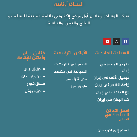
المسافر أونلاين
شركة المسافر أونلاين أول موقع إلكتروني باللغة العربية للسياحة و
العلاج والتجارة والدراسة
السياحة العلاجية
الأماكن الترفيهية
فنادق إيران
وأماكن للإقامة
تكميم المعدة في
السفر إلى كلاردشت
فندق إيبيس
إيران
السياحة في مشهد
فندق بارسيان
تجميل الأنف في إيران
مدينة رامسر
فندق فروغ
زراعة الشعر في إيران
طريق هراز
فندق نووتل
زرع الحاجب في إيران
شد البطن في إيران
افضل الاماكن
السياحية في
العالم
السفر إلى اذربيجان