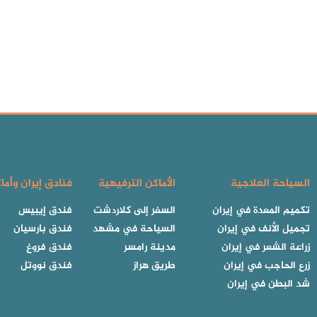
السياحة العلاجية
الأماكن الترفيهية
فنادق إيران وأما
تكميم المعدة في إيران
السفر إلى كلاردشت
فندق إيبيس
تجميل الأنف في إيران
السياحة في مشهد
فندق بارسيان
زراعة الشعر في إيران
مدينة رامسر
فندق فروغ
زرع الحاجب في إيران
طريق هراز
فندق نووتل
شد البطن في إيران