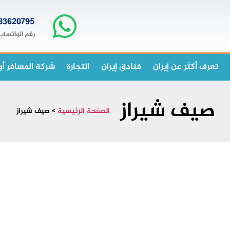
83620795+
رقم الواتساب
تعرف أكثر عن إيران
فنادق إيران
التجارة
شركة المسافر أو
صيف شيراز
الصفحة الرئيسية
»
صيف شيراز