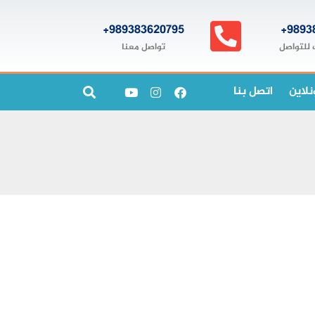
989383620795+
9893
تواصل معنا
 للتواصل
نلاين
اتصل بنا