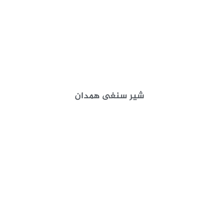
شیر سنغی همدان