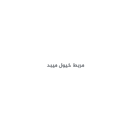
مربط خيول ميبد