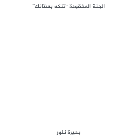
الجنة المفقودة “تنكه بستانك”
بحيرة نئور