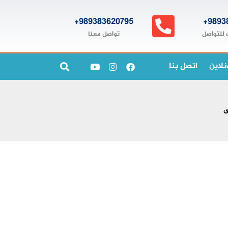
989383620795+
9893
تواصل معنا
 للتواصل
نلاين
اتصل بنا
ى