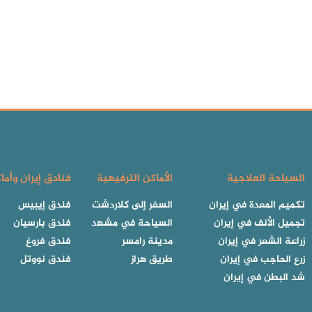
السياحة العلاجية
الأماكن الترفيهية
فنادق إيران وأما
تكميم المعدة في إيران
السفر إلى كلاردشت
فندق إيبيس
تجميل الأنف في إيران
السياحة في مشهد
فندق بارسيان
زراعة الشعر في إيران
مدينة رامسر
فندق فروغ
زرع الحاجب في إيران
طريق هراز
فندق نووتل
شد البطن في إيران