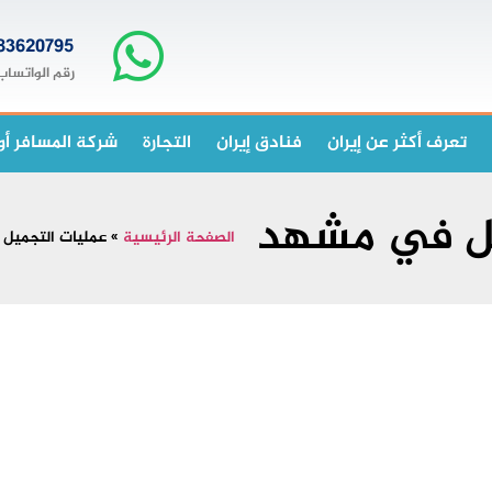
83620795+
رقم الواتساب
تعرف أكثر عن إيران
فنادق إيران
التجارة
شركة المسافر أو
يل في مشهد
الصفحة الرئيسية
»
عمليات التجميل