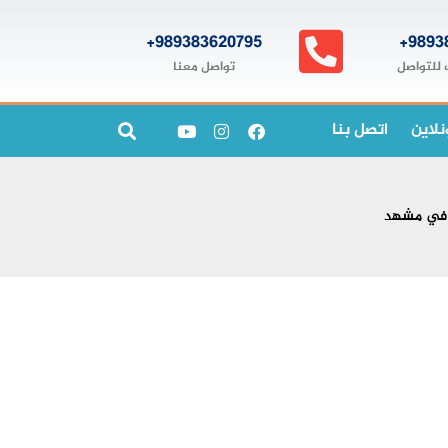
989383620795+
9893
تواصل معنا
 للتواصل
نلاين
اتصل بنا
 في مشهد