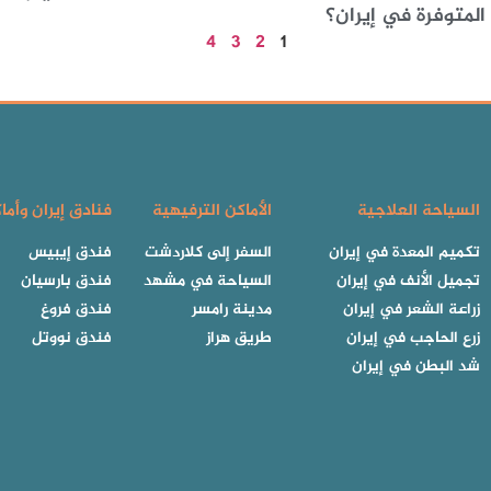
المتوفرة في إيران؟
4
3
2
1
السياحة العلاجية
الأماكن الترفيهية
فنادق إيران وأما
تكميم المعدة في إيران
السفر إلى كلاردشت
فندق إيبيس
تجميل الأنف في إيران
السياحة في مشهد
فندق بارسيان
زراعة الشعر في إيران
مدينة رامسر
فندق فروغ
زرع الحاجب في إيران
طريق هراز
فندق نووتل
شد البطن في إيران