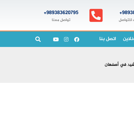
989383620795+
9893
تواصل معنا
 للتواصل
نلاين
اتصل بنا
شيد في أصفهان