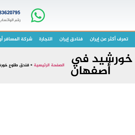
83620795+
رقم الواتساب
تعرف أكثر عن إيران
فنادق إيران
التجارة
شركة المسافر أو
خورشيد في
أصفهان
الصفحة الرئيسية
»
فندق طلوع خور