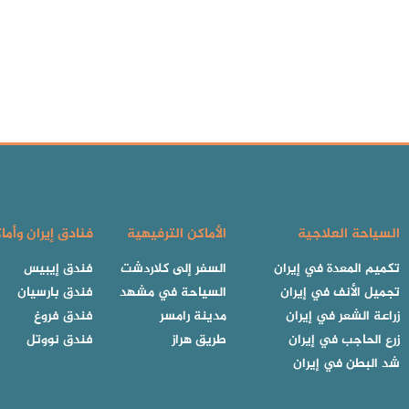
السياحة العلاجية
الأماكن الترفيهية
فنادق إيران وأما
تكميم المعدة في إيران
السفر إلى كلاردشت
فندق إيبيس
تجميل الأنف في إيران
السياحة في مشهد
فندق بارسيان
زراعة الشعر في إيران
مدينة رامسر
فندق فروغ
زرع الحاجب في إيران
طريق هراز
فندق نووتل
شد البطن في إيران