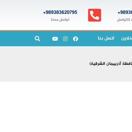
989383620795+
9893
تواصل معنا
 للتواصل
نلاين
اتصل بنا
افظة آذربيجان الشرقية)