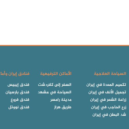
السياحة العلاجية
الأماكن الترفيهية
فنادق إيران وأما
تكميم المعدة في إيران
السفر إلى كلاردشت
فندق إيبيس
تجميل الأنف في إيران
السياحة في مشهد
فندق بارسيان
زراعة الشعر في إيران
مدينة رامسر
فندق فروغ
زرع الحاجب في إيران
طريق هراز
فندق نووتل
شد البطن في إيران