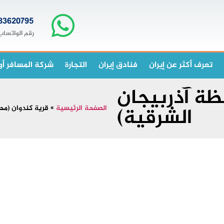
83620795+
رقم الواتساب
تعرف أكثر عن إيران
فنادق إيران
التجارة
شركة المسافر أو
ظة آذربيجان
الشرقية)
الصفحة الرئيسية
»
قرية كندوان (مح