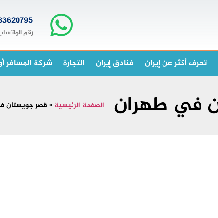
83620795+
رقم الواتساب
تعرف أكثر عن إيران
فنادق إيران
التجارة
شركة المسافر أو
ن في طهران
الصفحة الرئيسية
»
قصر جويستان ف