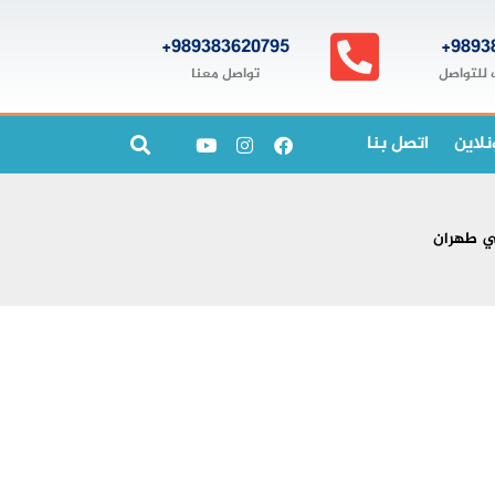
989383620795+
9893
تواصل معنا
 للتواصل
نلاين
اتصل بنا
ي طهران