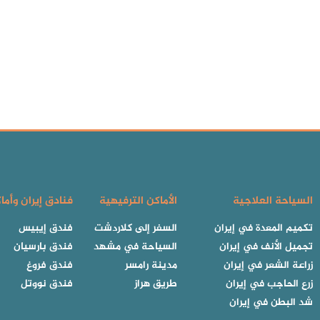
السياحة العلاجية
الأماكن الترفيهية
فنادق إيران وأما
تكميم المعدة في إيران
السفر إلى كلاردشت
فندق إيبيس
تجميل الأنف في إيران
السياحة في مشهد
فندق بارسيان
زراعة الشعر في إيران
مدينة رامسر
فندق فروغ
زرع الحاجب في إيران
طريق هراز
فندق نووتل
شد البطن في إيران