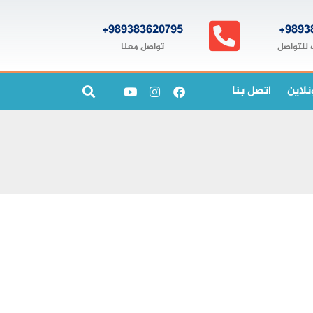
989383620795+
9893
تواصل معنا
 للتواصل
نلاين
اتصل بنا