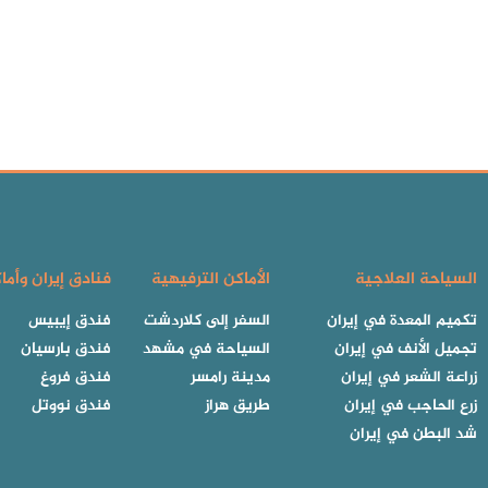
السياحة العلاجية
الأماكن الترفيهية
فنادق إيران وأما
تكميم المعدة في إيران
السفر إلى كلاردشت
فندق إيبيس
تجميل الأنف في إيران
السياحة في مشهد
فندق بارسيان
زراعة الشعر في إيران
مدينة رامسر
فندق فروغ
زرع الحاجب في إيران
طريق هراز
فندق نووتل
شد البطن في إيران