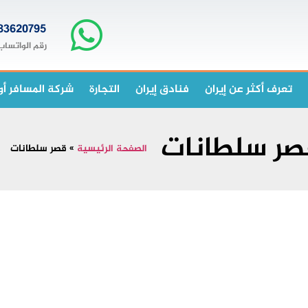
83620795+
رقم الواتساب
تعرف أكثر عن إيران
فنادق إيران
التجارة
شركة المسافر أو
صر سلطانات
الصفحة الرئيسية
»
قصر سلطانات