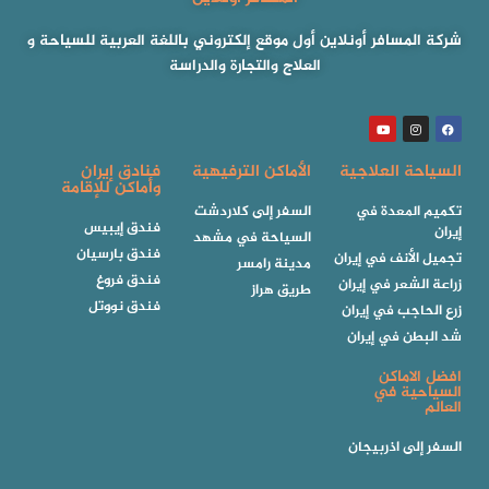
شركة المسافر أونلاين أول موقع إلكتروني باللغة العربية للسياحة و
العلاج والتجارة والدراسة
السياحة العلاجية
الأماكن الترفيهية
فنادق إيران
وأماكن للإقامة
تكميم المعدة في
السفر إلى كلاردشت
فندق إيبيس
إيران
السياحة في مشهد
فندق بارسيان
تجميل الأنف في إيران
مدينة رامسر
فندق فروغ
زراعة الشعر في إيران
طريق هراز
فندق نووتل
زرع الحاجب في إيران
شد البطن في إيران
افضل الاماكن
السياحية في
العالم
السفر إلى اذربيجان