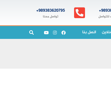
989383620795+
9893
تواصل معنا
 للتواصل
نلاين
اتصل بنا