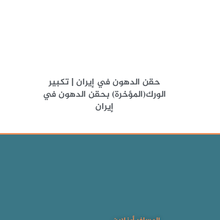
حقن الدهون في إيران | تكبير
الورك(المؤخرة) بحقن الدهون في
إيران