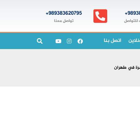
989383620795+
9893
تواصل معنا
 للتواصل
نلاين
اتصل بنا
خرة في طهران