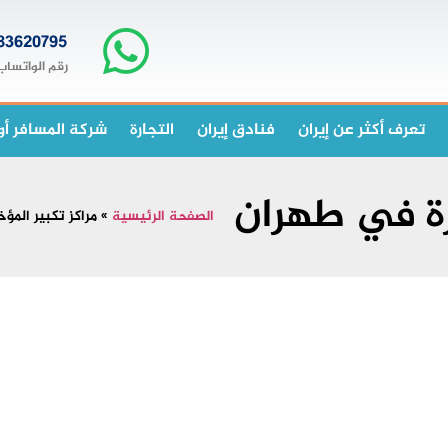
83620795+
رقم الواتساب
تعرف أكثر عن إيران
فنادق إيران
التجارة
شركة المسافر أو
رة في طهران
الصفحة الرئيسية
»
مراكز تكبير المؤ