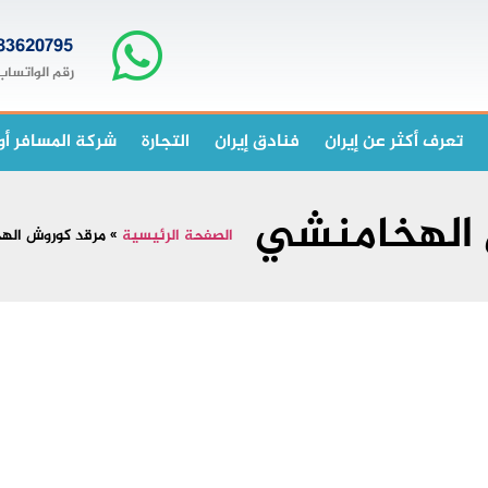
83620795+
رقم الواتساب
تعرف أكثر عن إيران
فنادق إيران
التجارة
شركة المسافر أو
 الهخامنشي
الصفحة الرئيسية
»
مرقد كوروش اله