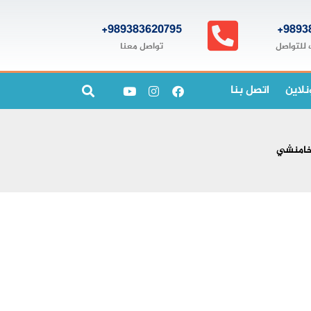
989383620795+
9893
تواصل معنا
 للتواصل
نلاين
اتصل بنا
خامنشي