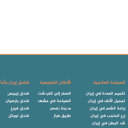
السياحة العلاجية
الأماكن الترفيهية
فنادق إيران وأما
تكميم المعدة في إيران
السفر إلى كلاردشت
فندق إيبيس
تجميل الأنف في إيران
السياحة في مشهد
فندق بارسيان
زراعة الشعر في إيران
مدينة رامسر
فندق فروغ
زرع الحاجب في إيران
طريق هراز
فندق نووتل
شد البطن في إيران