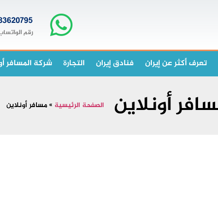
83620795+
رقم الواتساب
تعرف أكثر عن إيران
فنادق إيران
التجارة
شركة المسافر أو
افر أونلاين
الصفحة الرئيسية
»
مسافر أونلاين