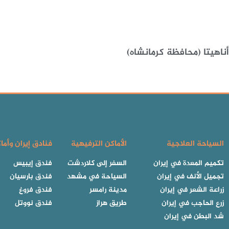
ناهيتا (محافظة كرمانشاه)
السياحة العلاجية
الأماكن الترفيهية
فنادق إيران وأما
تكميم المعدة في إيران
السفر إلى كلاردشت
فندق إيبيس
تجميل الأنف في إيران
السياحة في مشهد
فندق بارسيان
زراعة الشعر في إيران
مدينة رامسر
فندق فروغ
زرع الحاجب في إيران
طريق هراز
فندق نووتل
شد البطن في إيران