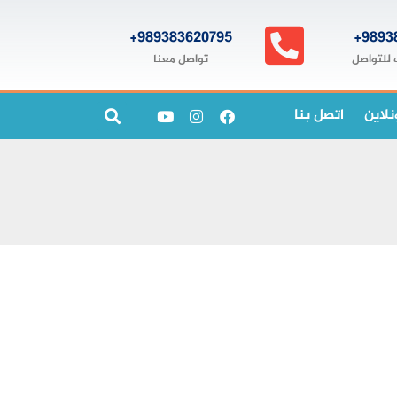
989383620795+
9893
تواصل معنا
 للتواصل
نلاين
اتصل بنا