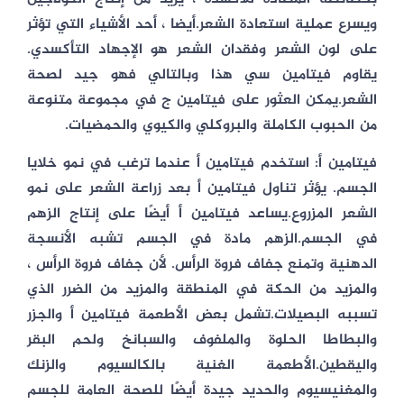
ويسرع عملية استعادة الشعر.أيضا ، أحد الأشياء التي تؤثر
على لون الشعر وفقدان الشعر هو الإجهاد التأكسدي.
يقاوم فيتامين سي هذا وبالتالي فهو جيد لصحة
الشعر.يمكن العثور على فيتامين ج في مجموعة متنوعة
من الحبوب الكاملة والبروكلي والكيوي والحمضيات.
فيتامين أ: استخدم فيتامين أ عندما ترغب في نمو خلايا
الجسم. يؤثر تناول فيتامين أ بعد زراعة الشعر على نمو
الشعر المزروع.يساعد فيتامين أ أيضًا على إنتاج الزهم
في الجسم.الزهم مادة في الجسم تشبه الأنسجة
الدهنية وتمنع جفاف فروة الرأس. لأن جفاف فروة الرأس ،
والمزيد من الحكة في المنطقة والمزيد من الضرر الذي
تسببه البصيلات.تشمل بعض الأطعمة فيتامين أ والجزر
والبطاطا الحلوة والملفوف والسبانخ ولحم البقر
واليقطين.الأطعمة الغنية بالكالسيوم والزنك
والمغنيسيوم والحديد جيدة أيضًا للصحة العامة للجسم