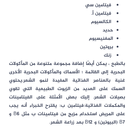
فيتامين سي
فيتامين أ.
الكالسيوم
حديد
المغنيسيوم
بروتين
زنك
بالطبع ، يمكن أيضًا إضافة مجموعة متنوعة من المأكولات
البحرية إلى القائمة ؛ الأسماك والمأكولات البحرية الأخرى
غنية بالعناصر الغذائية المفيدة لنمو الشعر.يحتوي
السمك على العديد من الزيوت الطبيعية التي تقوي
بصيلات الشعر. إليك بعض الأمثلة على الفيتامينات
والمكملات الغذائية:فيتامين ب: يقترح الخبراء أنه يجب
على المريض استخدام مزيج من فيتامينات ب مثل B6 و
B7 (البيوتين) و B12 بعد زراعة الشعر.