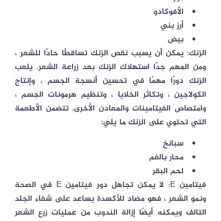
الأفوكادو
أرز بني
بيض
الزنك: يمكن أن يسبب نقص الزنك تساقطًا حادًا للشعر ،
ومن المهم جدًا استهلاك الزنك بعد زراعة الشعر. يلعب
الزنك دورًا مهمًا في تحسين أنسجة الجسم ، وإنتاج
الكولاجين ، وتكاثر الخلايا ، وتنظيم هرمونات الجسم ،
وامتصاص الفيتامينات والمعادن الأخرى. تتضمن الأطعمة
التي تحتوي على الزنك ما يلي:
سبانخ
محار بالفم
لحم البقر
فيتامين E: لا يمكن تجاهل دور فيتامين E في الصحة
ونمو الشعر ، فهو مضاد للأكسدة يساعد على شفاء الجلد
التالف ويمكنه أيضًا إزالة الندوب من عمليات زرع الشعر