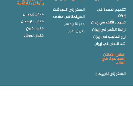
وأماكن للإقامة
تكميم المعدة في
السفر إلى كلاردشت
فندق إيبيس
إيران
السياحة في مشهد
فندق بارسيان
تجميل الأنف في إيران
مدينة رامسر
فندق فروغ
زراعة الشعر في إيران
طريق هراز
فندق نووتل
زرع الحاجب في إيران
شد البطن في إيران
افضل الاماكن
السياحية في
العالم
السفر إلى اذربيجان