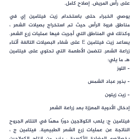
على رأس المريض. إصلاح كامل.
يوصي الخبراء حتى باستخدام زيت فيتامين إي في
مناطق فروة الرأس حيث تم استخراج بصيلات الشعر ،
وكذلك في المناطق التي أجريت فيها عمليات زرع الشعر.
يساعد زيت فيتامين E على شفاء البصيلات التالفة أثناء
زراعة الشعر. تتضمن الأطعمة التي تحتوي على فيتامين
هـ ما يلي:
– اللوز
– بذور عباد الشمس
– زيت زيتون
إدخال الأدوية المعززة بعد زراعة الشعر
فيتامين ج: يلعب الكولاجين دورًا مهمًا في التئام الجروح
الناتجة عن عمليات زرع الشعر الطبيعية. فيتامين ج ،
بخصائصه المضادة للأكسدة ، يزيد من إنتاج الكولاجين