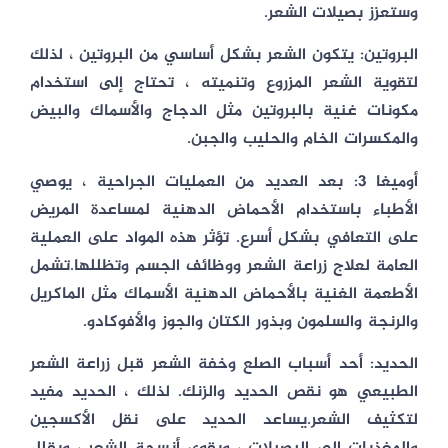
وستعزز بصيلات الشعر.
البروتين: يتكون الشعر بشكل أساسي من البروتين ، لذلك
لتقوية الشعر المزروع وتنميته ، تحتاج إلى استخدام
مكونات غنية بالبروتين مثل الدجاج والأسماك والبيض
والمكسرات الخام والحليب والجبن.
أوميغا 3: بعد العديد من العمليات الجراحية ، يوصي
الأطباء باستخدام الأحماض الدهنية لمساعدة المريض
على التعافي بشكل أسرع. تؤثر هذه المواد على العملية
العامة لعلاج زراعة الشعر ووظائف الجسم وتظللها.تشمل
الأطعمة الغنية بالأحماض الدهنية الأسماك مثل الماكريل
والرنجة والسلمون وبذور الكتان والجوز والأفوكادو.
الحديد: أحد أسباب الصلع وخفة الشعر قبل زراعة الشعر
الطبيعي هو نقص الحديد والزنك. لذلك ، الحديد مفيد
لتكثيف الشعر.يساعد الحديد على نقل الأكسجين