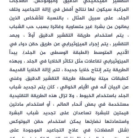
التقشير الميكانيكي الدقيق والبوتوكس. العلاجات
المركبة سيكون لها نتائج أفضل في إزالة التجاعيد وتلف
الجلد. على سبيل المثال ، بالنسبة للأشخاص الذين
يعانون من بشرة غير متساوية وغائرة بسبب حب الشباب
، يتم استخدام طريقة التقشير الدقيق أولاً ، وبعد
التقشير ، يتم إجراء الميزوثيرابي عن طريق حقن دواء في
الأديم المتوسط ​​(الطبقة الوسطى من الجلد). يبدأ
الميزوثيرابي تفاعلات مثل تكاثر الخلايا في الجلد ، وبهذه
الطريقة يتم إنتاج خلايا جديدة ، تتم إزالة الخلايا القديمة
كطبقات ميتة بواسطة طريقة التقشير الدقيق. وغني
عن البيان أنه في الأيام الخوالي ، كان يتم تجديد شباب
الجلد باستخدام الخيوط ، ولا تزال هذه الطريقة التقليدية
مستخدمة في بعض أنحاء العالم ، أو استخدام مادتين
قيمتين للبشرة تساعدان على تجديد شباب البشرة
واستعادتها نضارتها يمكن استخدام حقن البوتوكس
(شلل العضلات) في علاج التجاعيد الموجودة على