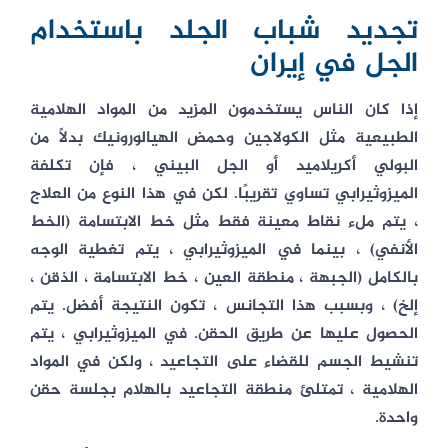
تجديد شباب الجلد باستخدام
الجل في إيران
إذا كان الناس يستخدمون المزيد من المواد الهلامية
الطبيعية مثل الكولاجين وحمض الهيالورونيك بدلاً من
البولي أكريلاميد أو الجل البيني ، فإن تكلفة
الميزوثيرابي تساوي تقريبًا. لكن في هذا النوع من العلاج
، يتم ملء نقاط معينة فقط مثل خط الابتسامة (الخط
الأنفي) ، بينما في الميزوثيرابي ، يتم تغطية الوجه
بالكامل (الجبهة ، منطقة العين ، خط الابتسامة ، الذقن ،
إلخ) ، وبسبب هذا التجانس ، تكون النتيجة أفضل. يتم
الحصول عليها عن طريق الحقن. في الميزوثيرابي ، يتم
تنشيط الجسم للقضاء على التجاعيد ، ولكن في المواد
الهلامية ، تمتلئ منطقة التجاعيد بالهلام بجلسة حقن
واحدة.