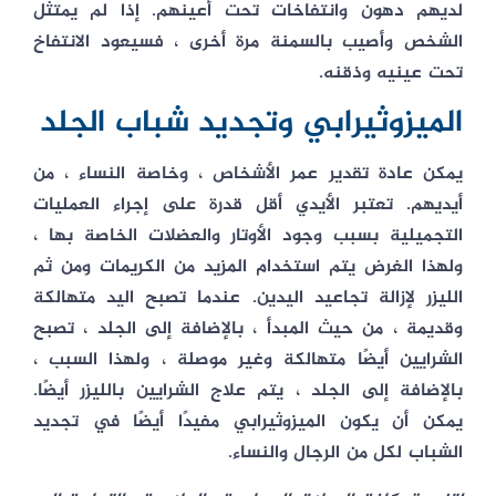
لديهم دهون وانتفاخات تحت أعينهم. إذا لم يمتثل
الشخص وأصيب بالسمنة مرة أخرى ، فسيعود الانتفاخ
تحت عينيه وذقنه.
الميزوثيرابي وتجديد شباب الجلد
يمكن عادة تقدير عمر الأشخاص ، وخاصة النساء ، من
أيديهم. تعتبر الأيدي أقل قدرة على إجراء العمليات
التجميلية بسبب وجود الأوتار والعضلات الخاصة بها ،
ولهذا الغرض يتم استخدام المزيد من الكريمات ومن ثم
الليزر لإزالة تجاعيد اليدين. عندما تصبح اليد متهالكة
وقديمة ، من حيث المبدأ ، بالإضافة إلى الجلد ، تصبح
الشرايين أيضًا متهالكة وغير موصلة ، ولهذا السبب ،
بالإضافة إلى الجلد ، يتم علاج الشرايين بالليزر أيضًا.
يمكن أن يكون الميزوثيرابي مفيدًا أيضًا في تجديد
الشباب لكل من الرجال والنساء.