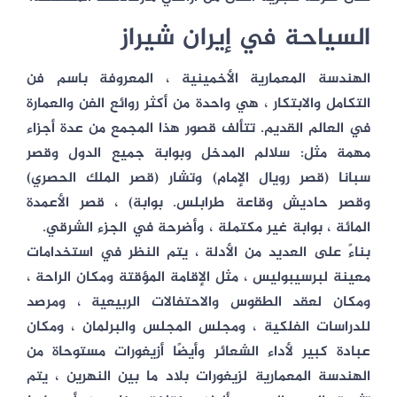
السياحة في إيران شیراز
الهندسة المعمارية الأخمينية ، المعروفة باسم فن
التكامل والابتكار ، هي واحدة من أكثر روائع الفن والعمارة
في العالم القديم. تتألف قصور هذا المجمع من عدة أجزاء
مهمة مثل: سلالم المدخل وبوابة جميع الدول وقصر
سبانا (قصر رويال الإمام) وتشار (قصر الملك الحصري)
وقصر حاديش وقاعة طرابلس. بوابة) ، قصر الأعمدة
المائة ، بوابة غير مكتملة ، وأضرحة في الجزء الشرقي.
بناءً على العديد من الأدلة ، يتم النظر في استخدامات
معينة لبرسيبوليس ، مثل الإقامة المؤقتة ومكان الراحة ،
ومكان لعقد الطقوس والاحتفالات الربيعية ، ومرصد
للدراسات الفلكية ، ومجلس المجلس والبرلمان ، ومكان
عبادة كبير لأداء الشعائر وأيضًا أزيغورات مستوحاة من
الهندسة المعمارية لزيغورات بلاد ما بين النهرين ، يتم