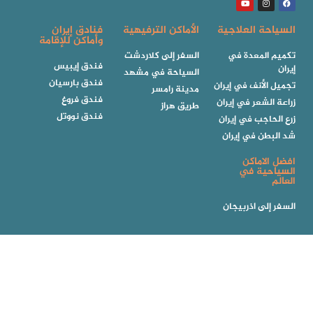
السياحة العلاجية
الأماكن الترفيهية
فنادق إيران
وأماكن للإقامة
تكميم المعدة في
السفر إلى كلاردشت
فندق إيبيس
إيران
السياحة في مشهد
فندق بارسيان
تجميل الأنف في إيران
مدينة رامسر
فندق فروغ
زراعة الشعر في إيران
طريق هراز
فندق نووتل
زرع الحاجب في إيران
شد البطن في إيران
افضل الاماكن
السياحية في
العالم
السفر إلى اذربيجان