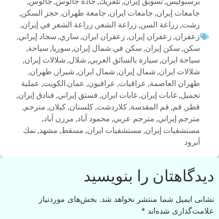
برسبوليس
,
تسويق إيران
,
تلفريك
,
جادة جالوس
,
جالوس
,
جامعات إيران
,
جامعات ايران
,
جامعة طهران
,
حجز السكن
,
رشت
,
زراعة السن
,
زراعة الشعر
,
زراعة الشعر في إيران
,
زعفران
,
زعفران إيران
,
زعفران ايران
,
ساري
,
سجاد إيراني
,
سكن
,
سكن إيران
,
سكن في شمال إيران
,
سوريا
,
سياحة
,
سياحة ايران
,
سيارة بالسائق العربي
,
شلال
,
شلالات إيران
,
شلالات ايران
,
شمال إيران
,
شمال ايران
,
شيراز
,
طهران
,
طهران العاصمة
,
عراقيات
,
عراقيون
,
عمان.الكويت
,
عملية
تجميل
,
غابات إيران
,
غابات ايران
,
فستق إيراني
,
فنادق إيران
,
قطر
,
قم
,
قم المقدسة
,
كلاردشت
,
كلستان
,
كيلان
,
مترجم
,
مترجم إيراني
,
مترجم عربي
,
محمود آباد
,
مرزن آباد
,
مستشفيات إيران
,
مستشفيات ايران
,
مسقط
,
مشهد
,
نمك
آبرود
دیدگاهتان را بنویسید
نشانی ایمیل شما منتشر نخواهد شد.
بخش‌های موردنیاز
علامت‌گذاری شده‌اند
*