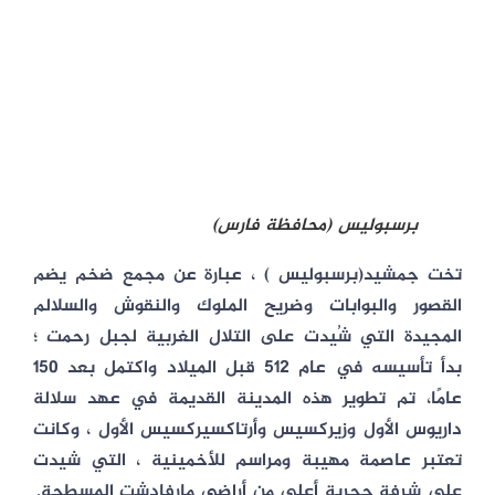
برسبوليس (محافظة فارس)
تخت جمشيد(برسبوليس ) ، عبارة عن مجمع ضخم يضم
القصور والبوابات وضريح الملوك والنقوش والسلالم
المجيدة التي شُيدت على التلال الغربية لجبل رحمت ؛
بدأ تأسيسه في عام 512 قبل الميلاد واكتمل بعد 150
عامًا، تم تطوير هذه المدينة القديمة في عهد سلالة
داريوس الأول وزيركسيس وأرتاكسيركسيس الأول ، وكانت
تعتبر عاصمة مهيبة ومراسم للأخمينية ، التي شيدت
على شرفة حجرية أعلى من أراضي مارفادشت المسطحة.