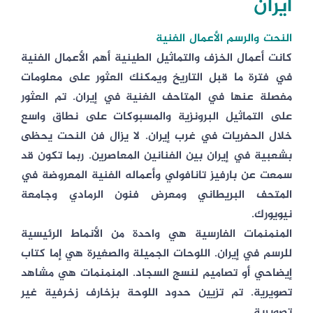
ايران
النحت والرسم الأعمال الفنية
كانت أعمال الخزف والتماثيل الطينية أهم الأعمال الفنية
في فترة ما قبل التاريخ ويمكنك العثور على معلومات
مفصلة عنها في المتاحف الغنية في إيران. تم العثور
على التماثيل البرونزية والمسبوكات على نطاق واسع
خلال الحفريات في غرب إيران. لا يزال فن النحت يحظى
بشعبية في إيران بين الفنانين المعاصرين. ربما تكون قد
سمعت عن بارفيز تانافولي وأعماله الفنية المعروضة في
المتحف البريطاني ومعرض فنون الرمادي وجامعة
نيويورك.
المنمنمات الفارسية هي واحدة من الأنماط الرئيسية
للرسم في إيران. اللوحات الجميلة والصغيرة هي إما كتاب
إيضاحي أو تصاميم لنسج السجاد. المنمنمات هي مشاهد
تصويرية. تم تزيين حدود اللوحة بزخارف زخرفية غير
تصويرية.