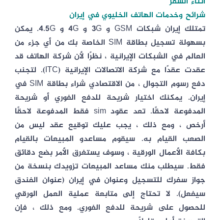
أثناء السفر
شرائح وخدمات الهاتف الخليوي في إيران
تمتلك إيران شبكات GSM و 3G و 4G و 4.5G. يمكن
بسهولة تسجيل بطاقة SIM الخاصة بك من أي جزء من
العالم في الشبكات الإيرانية ، نظرًا لأن شركة الهاتف قد
عقدت عقدًا مع شركة الاتصالات الإيرانية (ITC). لتجنب
دفع رسوم التجوال ، من الاقتصادي شراء بطاقة SIM في
إيران. يمكنك اختيار شريحة للدفع الفوري أو شريحة
المدفوعة لاحقًا. تعد عقود sim فقط المدفوعة لاحقًا
أرخص ، ومع ذلك ، يجب عليك توقيع عقد ليس من
الصعب القيام به. سيقوم مساعدو المبيعات بالقيام
بكافة الأعمال الورقية ، وسوف يستغرق الأمر بضع دقائق
فقط. سيطلب منك مساعد المبيعات تزويدك بنسخة من
جواز سفرك للتسجيل وعنوان في إيران (عنوان الفندق
سيفعل). لا تحتاج إلى متابعة عملية العمل الورقي
للحصول على شريحة للدفع الفوري. ومع ذلك ، فإن