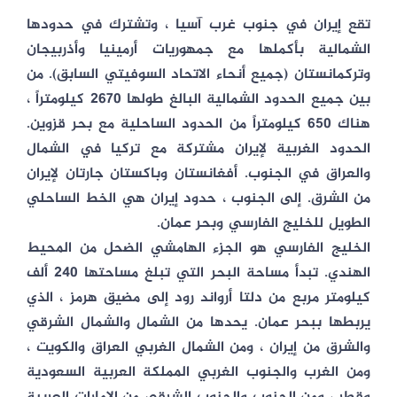
تقع إيران في جنوب غرب آسيا ، وتشترك في حدودها
الشمالية بأكملها مع جمهوريات أرمينيا وأذربيجان
وتركمانستان (جميع أنحاء الاتحاد السوفيتي السابق). من
بين جميع الحدود الشمالية البالغ طولها 2670 كيلومتراً ،
هناك 650 كيلومتراً من الحدود الساحلية مع بحر قزوين.
الحدود الغربية لإيران مشتركة مع تركيا في الشمال
والعراق في الجنوب. أفغانستان وباكستان جارتان لإيران
من الشرق. إلى الجنوب ، حدود إيران هي الخط الساحلي
الطويل للخليج الفارسي وبحر عمان.
الخليج الفارسي هو الجزء الهامشي الضحل من المحيط
الهندي. تبدأ مساحة البحر التي تبلغ مساحتها 240 ألف
كيلومتر مربع من دلتا أرواند رود إلى مضيق هرمز ، الذي
يربطها ببحر عمان. يحدها من الشمال والشمال الشرقي
والشرق من إيران ، ومن الشمال الغربي العراق والكويت ،
ومن الغرب والجنوب الغربي المملكة العربية السعودية