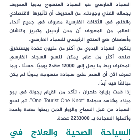
السجاد الفارسي هو السجاد المنسوج يدويا المعروف
بجماله الفني وجودته. من المعروف أن تأثيرها الاقتصادي
والفني في الثقافة الفارسية معروف في جميع أنحاء
العالم. من المعروف أن مدن أردبيل وتبريز وكاشان
وأصفهان هي المنتج الرئيسي للسجاد الفارسي.
يتكون السجاد اليدوي من أكثر من مليون عقدة ويستغرق
صنعه أكثر من عام. يمكن لنسج السجاد الفارسي
المحترف ربط ما يصل إلى 12000 عقدة يوميًا. حسنًا ، ربما
تعرف الآن أن السعر على سجادة منسوجة يدويًا لم يكن
مبالغًا فيه أبدًا.
إذا قمت بزيارة طهران ، تأكد من القيام بجولة في برج
ميلاد وشاهد سجادة “One Tourist One Knot”. تم نسج
السجاد من قبل السياح والزوار الذين ربطوا عقدة واحدة
وأكملوا السجادة بـ 2233000 عقدة.
السياحة الصحية والعلاج في