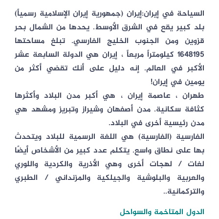
السياحة في إيران:إيران (جمهورية إيران الإسلامية رسمياً)
بلد كبير يقع في الشرق الأوسط. يحدها من الشمال بحر
قزوين ومن الجنوب الخليج الفارسي. تبلغ مساحتها
1648195 كيلومتراً مربعاً ، إيران هي الدولة السابعة عشر
الأكبر في العالم. إنه دليل على أنك تقضي أكثر من
يومين في إيران!
طهران ، عاصمة إيران ، هي أكبر مدن البلاد وأكثرها
كثافة سكانية. مدن أصفهان وشيراز وتبريز ومشهد هي
مدن رئيسية أخرى في البلاد.
الفارسية (الفارسية) هي اللغة الرسمية للبلاد ويتحدث
بها على نطاق واسع. يتكلم عدد كبير من الأشخاص أيضًا
لغات / لهجات أخرى وهي الأذرية والكردية واللوري
والعربية والبلوشية والجيلكية والمزنداني / الطبري
والتركمانية..
الدول المتاخمة والسواحل