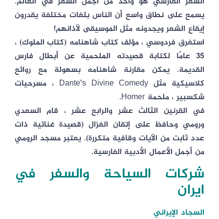
الشعر الفارسي هو واحد من أجمل الشعر في العالم.
يسمع على نطاق واسع أن الناس بلغات مختلفة يقدرون
إيقاع الشعر ويجدونه مثل الموسيقى لآذانهم!
استغرق فردوسي ، مؤلف كتاب شاهنامه (كتاب الملوك) ،
35 عامًا لكتابة قصيدته الملحمية عن أبطال فارس
القديمة. يمكن مقارنة شاهنامه بسهولة مع روائع
كلاسيكية مثل Dante’s Divine Comedy ، مسرحيات
شكسبير ، ملحمة Homer.
في القرنين الثالث عشر والرابع عشر ، قام السعدي
ورومي وحافظ على إتقان الغزال (قصيدة غنائية ذات
عدد ثابت من الآيات وقافية متكررة). يعتبر مسجد الرومي
من أجمل الأعمال الأدبية الفارسية.
شركات السياحة والسفر في
ايران
السجاد الإيراني