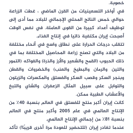
خصوبة.
في أواخر التسعينيات من القرن الماضي ، غطت الزراعة
حوالي خمس الناتج المحلي الإجمالي للبلاد مما أدى إلى
توظيف أعداد كبيرة من القوى العاملة. في نفس الوقت
أصبحت إيران مكتفية ذاتيا في إنتاج الغذاء.
تتقلب درجات الحرارة على نطاق واسع في أنحاء مختلفة
من البلاد والتي تصنع زراعة المحاصيل المختلفة بما في
ذلك الحبوب (القمح والشعير والأرز والذرة) والفواكه (التمور
والتين والرمان والبطيخ والعنب) والخضروات والقطن
وبنجر السكر وقصب السكر والفستق والمكسرات والزيتون
والتوابل على سبيل المثال الزعفران والشاي والتبغ
والأعشاب الطبية ممكن.
كانت إيران أكبر منتج للفستق في العالم بنسبة 40٪ من
الإنتاج العالمي في عام 2005 وأكبر منتج في العالم
بنسبة 81٪ من إجمالي الإنتاج العالمي.
عندما تغادر إيران (للتحضير للعودة مرة أخرى قريبًا!) تأكد