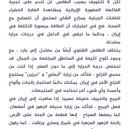
لكن لا تتخويف بسبب الطقس. لن تندم على تجربة
الفاكهة العضوية الإيرانية ومشاهدة الغابة الخضراء
للغابات الجبلية ومزارع الشاي تستحق أن تتسامح مع
الصحة. ضع في اعتبارك أن الطاقة ميسورة التكلفة في
إيران ، ودائما ما تبقى في الداخل في درجات حرارة
معتدلة.
يختلف الطقس الشتوي أيضًا من معتدل إلى بارد ، مع
وجود ثلوج كثيفة في المناطق المرتفعة من الجبال. قد
تنخفض درجة الحرارة إلى ما دون الصفر. إذا كنت من
محبي التزلج ، فتأكد من زيارة “أبعلي” و “ديزين” ومنتجع
التزلج الآخر في إيران. يمكنك دائمًا استئجار زلاجات وألواح
وأعمدة وأي شيء آخر تحتاجه في المنتجعات.
الربيع والخريف خفيفة نسبيا. إذا سافرت إلى إيران في
فصل الربيع ، فتأكد من زيارة حديقة الزهور في أصفهان.
كما يصفها السياح ، إنها قطعة من الجنة على الأرض.
رائحة الزهور المزهرة في شيراز وساري وراشت ، كما يقول