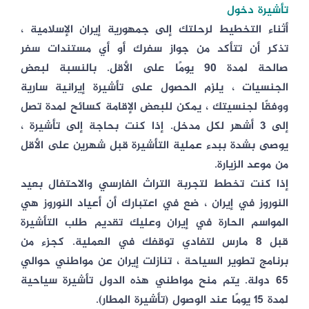
تأشيرة دخول
أثناء التخطيط لرحلتك إلى جمهورية إيران الإسلامية ،
تذكر أن تتأكد من جواز سفرك أو أي مستندات سفر
صالحة لمدة 90 يومًا على الأقل. بالنسبة لبعض
الجنسيات ، يلزم الحصول على تأشيرة إيرانية سارية
ووفقًا لجنسيتك ، يمكن للبعض الإقامة كسائح لمدة تصل
إلى 3 أشهر لكل مدخل. إذا كنت بحاجة إلى تأشيرة ،
يوصى بشدة ببدء عملية التأشيرة قبل شهرين على الأقل
من موعد الزيارة.
إذا كنت تخطط لتجربة التراث الفارسي والاحتفال بعيد
النوروز في إيران ، ضع في اعتبارك أن أعياد النوروز هي
المواسم الحارة في إيران وعليك تقديم طلب التأشيرة
قبل 8 مارس لتفادي توقفك في العملية. كجزء من
برنامج تطوير السياحة ، تنازلت إيران عن مواطني حوالي
65 دولة. يتم منح مواطني هذه الدول تأشيرة سياحية
لمدة 15 يومًا عند الوصول (تأشيرة المطار).