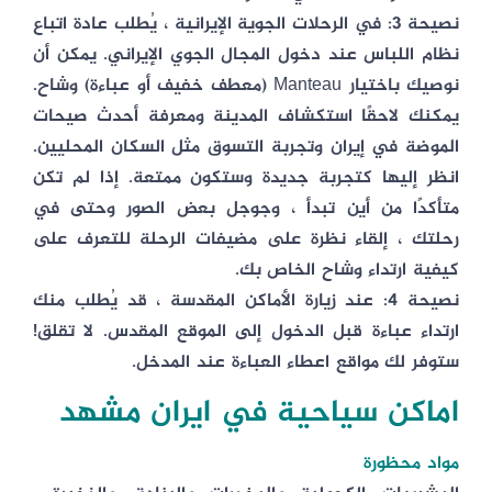
نصيحة 3: في الرحلات الجوية الإيرانية ، يُطلب عادة اتباع
نظام اللباس عند دخول المجال الجوي الإيراني. يمكن أن
نوصيك باختيار Manteau (معطف خفيف أو عباءة) وشاح.
يمكنك لاحقًا استكشاف المدينة ومعرفة أحدث صيحات
الموضة في إيران وتجربة التسوق مثل السكان المحليين.
انظر إليها كتجربة جديدة وستكون ممتعة. إذا لم تكن
متأكدًا من أين تبدأ ، وجوجل بعض الصور وحتى في
رحلتك ، إلقاء نظرة على مضيفات الرحلة للتعرف على
كيفية ارتداء وشاح الخاص بك.
نصيحة 4: عند زيارة الأماكن المقدسة ، قد يُطلب منك
ارتداء عباءة قبل الدخول إلى الموقع المقدس. لا تقلق!
ستوفر لك مواقع اعطاء العباءة عند المدخل.
اماكن سياحية في ايران مشهد
مواد محظورة