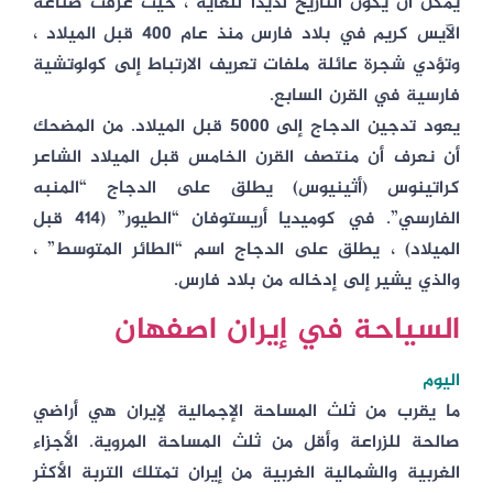
يمكن أن يكون التاريخ لذيذًا للغاية ، حيث عرفت صناعة
الآيس كريم في بلاد فارس منذ عام 400 قبل الميلاد ،
وتؤدي شجرة عائلة ملفات تعريف الارتباط إلى كولوتشية
فارسية في القرن السابع.
يعود تدجين الدجاج إلى 5000 قبل الميلاد. من المضحك
أن نعرف أن منتصف القرن الخامس قبل الميلاد الشاعر
كراتينوس (أثينيوس) يطلق على الدجاج “المنبه
الفارسي”. في كوميديا أريستوفان “الطيور” (414 قبل
الميلاد) ، يطلق على الدجاج اسم “الطائر المتوسط” ،
والذي يشير إلى إدخاله من بلاد فارس.
السياحة في إيران اصفهان
اليوم
ما يقرب من ثلث المساحة الإجمالية لإيران هي أراضي
صالحة للزراعة وأقل من ثلث المساحة المروية. الأجزاء
الغربية والشمالية الغربية من إيران تمتلك التربة الأكثر