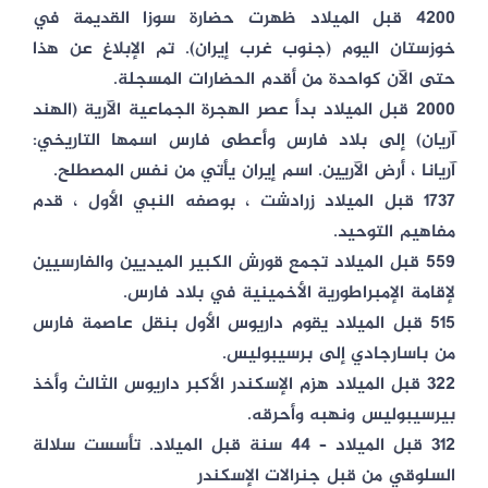
4200 قبل الميلاد ظهرت حضارة سوزا القديمة في
خوزستان اليوم (جنوب غرب إيران). تم الإبلاغ عن هذا
حتى الآن كواحدة من أقدم الحضارات المسجلة.
2000 قبل الميلاد بدأ عصر الهجرة الجماعية الآرية (الهند
آريان) إلى بلاد فارس وأعطى فارس اسمها التاريخي:
آريانا ، أرض الآريين. اسم إيران يأتي من نفس المصطلح.
1737 قبل الميلاد زرادشت ، بوصفه النبي الأول ، قدم
مفاهيم التوحيد.
559 قبل الميلاد تجمع قورش الكبير الميديين والفارسيين
لإقامة الإمبراطورية الأخمينية في بلاد فارس.
515 قبل الميلاد يقوم داريوس الأول بنقل عاصمة فارس
من باسارجادي إلى برسيبوليس.
322 قبل الميلاد هزم الإسكندر الأكبر داريوس الثالث وأخذ
بيرسيبوليس ونهبه وأحرقه.
312 قبل الميلاد – 44 سنة قبل الميلاد. تأسست سلالة
السلوقي من قبل جنرالات الإسكندر