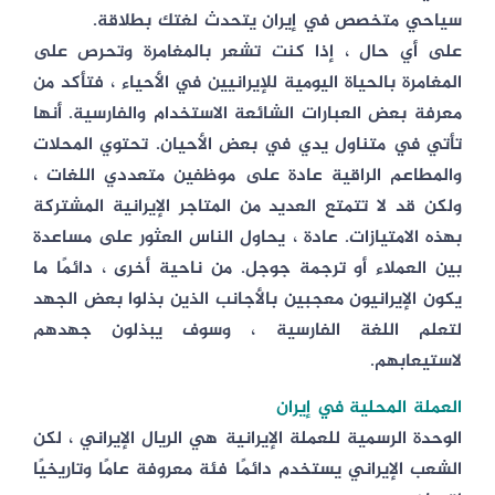
سياحي متخصص في إيران يتحدث لغتك بطلاقة.
على أي حال ، إذا كنت تشعر بالمغامرة وتحرص على
المغامرة بالحياة اليومية للإيرانيين في الأحياء ، فتأكد من
معرفة بعض العبارات الشائعة الاستخدام والفارسية. أنها
تأتي في متناول يدي في بعض الأحيان. تحتوي المحلات
والمطاعم الراقية عادة على موظفين متعددي اللغات ،
ولكن قد لا تتمتع العديد من المتاجر الإيرانية المشتركة
بهذه الامتيازات. عادة ، يحاول الناس العثور على مساعدة
بين العملاء أو ترجمة جوجل. من ناحية أخرى ، دائمًا ما
يكون الإيرانيون معجبين بالأجانب الذين بذلوا بعض الجهد
لتعلم اللغة الفارسية ، وسوف يبذلون جهدهم
لاستيعابهم.
العملة المحلية في إيران
الوحدة الرسمية للعملة الإيرانية هي الريال الإيراني ، لكن
الشعب الإيراني يستخدم دائمًا فئة معروفة عامًا وتاريخيًا