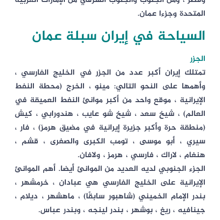
وقطر ، ومن الجنوب والجنوب الشرقي من الإمارات العربية
المتحدة وجزءا عمان.
السياحة في إيران سبلة عمان
الجزر
تمتلك إيران أكبر عدد من الجزر في الخليج الفارسي ،
وأهمها على النحو التالي: مينو ، الخرج (محطة النفط
الإيرانية ، موقع واحد من أكبر موانئ النفط العميقة في
العالم) ، شيخ سعد ، شيخ شو عايب ، هندورابي ، كيش
(منطقة حرة وأكبر جزيرة إيرانية في مضيق هرمز) ، فار ،
سيري ، أبو موسى ، تومب الكبرى والصغرى ، قشم ،
هنغام ، لاراك ، فارسي ، هرمز ، ولافان.
الجزء الجنوبي لديه العديد من الموانئ أيضا. أهم الموانئ
الإيرانية على الخليج الفارسي هي عبادان ، خرمشهر ،
بندر الإمام الخميني (شاهبور سابقًا) ، ماهشهر ، ديلام ،
جينافيه ، ريغ ، بوشهر ، بندر لينجه ، وبندر عباس.