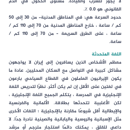
لا يجوز للشرب والقيادة. مستوى الكحول في الدم
القانوني هو 0.0 ٪.
حدود السرعة هي: في المناطق المدنية- من 30 إلى 50
كم / ساعة ، خارج المناطق المدنية من 70 إلى 110 كم /
ساعة ، على الطرق السريعة – من 70 إلى 110 كم /
ساعة.
اللغة المتحدثة
معظم الأشخاص الذين يسافرون إلى إيران لا يواجهون
مشاكل كبيرة في التواصل مع السكان المحليين. عادة ما
يكون الإيرانيون العاملون في القطاع السياحي بارعون
في لغتين على الأقل إن لم يكن أكثر. نظرًا لتدريس اللغة
الإنجليزية في المدرسة ، يتكلم الجميع اللغة الإنجليزية ،
لكن الأغلبية تتحدثها بطلاقة. الألمانية والفرنسية
والإيطالية أقل شيوعًا مقارنة بالإنجليزية ؛ اللغات الأخرى
مثل الإسبانية والروسية واليابانية والصينية نادرة جدًا. لا
داعي للقلق ، يمكنك دائمًا استئجار مترجم أو مرشد