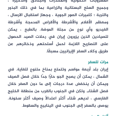
المشروبات الكحولية والمخدرات والبنادق والذخيرة ،
وجميع السلع البستانية والزراعية بما في ذلك البذور
والتربة ؛ كاميرات الصور الجوية ، وجهاز استقبال الارسال ،
ومعظم الأفلام والأشرطة والأقراص المدمجة وأشرطة
الفيديو وأي نوع من مجلة الموضة. بالطبع ، يمكن
للصيادين الذين يزورون إيران في رحلات الصيد الحصول
على التصاريح اللازمة لحمل أسلحتهم وذخائرهم عن
طريق وكلاء السفر الإيرانيين مسبقًا.
مرات للسفر
إيران بلد أربعة مواسم وتتمتع بمناخ متنوع للغاية. في
الشمال ، يمكن أن يصبح الجو حارًا جدًا خلال فصل الصيف
ويمكن أن ينخفض عدة درجات إلى ما دون الصفر خلال
فصل الشتاء. ولكن في الجنوب بالقرب من منطقة الخليج
الفارسي ، لديهم شتاء أكثر اعتدالًا وصيف أكثر سخونة.
يوصى بالسفر إلى الجنوب في الينابيع والسقوط.