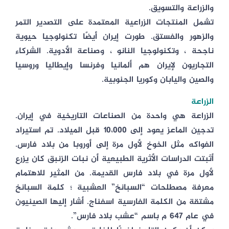
والزراعة والتسويق.
تشمل المنتجات الزراعية المعتمدة على التصدير التمر
والزهور والفستق. طورت إيران أيضًا تكنولوجيا حيوية
ناجحة ، وتكنولوجيا النانو ، وصناعة الأدوية. الشركاء
التجاريون لإيران هم ألمانيا وفرنسا وإيطاليا وروسيا
والصين واليابان وكوريا الجنوبية.
الزراعة
الزراعة هي واحدة من الصناعات التاريخية في إيران.
تدجين الماعز يعود إلى 10،000 قبل الميلاد. تم استيراد
الفواكه مثل الخوخ لأول مرة إلى أوروبا من بلاد فارس.
أثبتت الدراسات الأثرية الطبيعية أن نبات الزنبق كان يزرع
لأول مرة في بلاد فارس القديمة. من المثير للاهتمام
معرفة مصطلحات “السبانخ” العشبية ؛ كلمة السبانخ
مشتقة من الكلمة الفارسية اسفناج. أشار إليها الصينيون
في عام 647 م باسم “عشب بلاد فارس”.