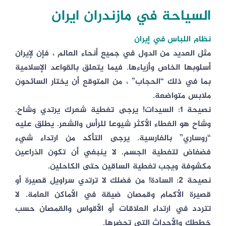
السياحة في مازندران ايران
نظام اللباس في إيران
مثل العديد من الدول في جميع أنحاء العالم ، فإن لإيران
أسلوبها الخاص وأزياءها. فيما يتعلق بالقواعد الإسلامية
بما في ذلك “الحجاب” ، من المتوقع أن يختار السائحون
ملابس متواضعة.
نصيحة 1: السيدات! يرجى تغطية شعرك يرتدي وشاح.
وشاح هو الغطاء الأكثر شيوعا للرأس والشعر. يطلق عليه
“روساري” بالفارسية. يرجى التأكد من ارتداء شيء
فضفاض لتغطية الجسم. لا ينبغي أن تكون الذراعين
مكشوفة ويجب تغطية الساقين حتى الكاحلين.
نصيحة 2: السادة! من فضلك لا ترتدي سراويل قصيرة أو
قصيرة الأكمام وقمصان ضيقة في الأماكن العامة. لا
تتردد في ارتداء العلاقات أو الأقواس والقمصان حسب
خططك والأحداث التي تحضرها.