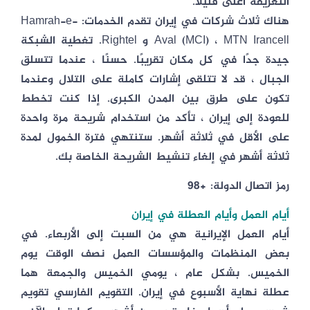
التعريفة أعلى قليلاً.
هناك ثلاث شركات في إيران تقدم الخدمات: Hamrah-e-
Aval (MCI) ، MTN Irancell و Rightel. تغطية الشبكة
جيدة جدًا في كل مكان تقريبًا. حسنًا ، عندما تتسلق
الجبال ، قد لا تتلقى إشارات كاملة على التلال وعندما
تكون على طرق بين المدن الكبرى. إذا كنت تخطط
للعودة إلى إيران ، تأكد من استخدام شريحة مرة واحدة
على الأقل في ثلاثة أشهر. ستنتهي فترة الخمول لمدة
ثلاثة أشهر في إلغاء تنشيط الشريحة الخاصة بك.
رمز اتصال الدولة: +98
أيام العمل وأيام العطلة في إيران
أيام العمل الإيرانية هي من السبت إلى الأربعاء. في
بعض المنظمات والمؤسسات العمل نصف الوقت يوم
الخميس. بشكل عام ، يومي الخميس والجمعة هما
عطلة نهاية الأسبوع في إيران. التقويم الفارسي تقويم