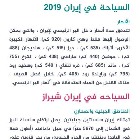
السياحة في إيران 2019
الأنهار
تتدفق عدة أنهار داخل البر الرئيسي لإيران ، والتي يمكن
الوصول إليها فقط وهي كارون (920 كم). الأنهار الكبيرة
الأخرى: أتراك (535 كم) ، ديز (515 كم) ، هنديجان (488
كم) ، جوفين (440 كم) جاراهي (438 كم) ، الكرخ (755
كم) ، ماند (685 كم) ، قره تشاي ( 540 كم) وسفيد رود
(795 كم) وزايندة رود (405 كم). خلال فصل الصيف ،
هناك القليل من المياه المتدفقة في أنهار البر الرئيسي.
السياحه في إيران شيراز
المناطق الجبلية والصحاري
تمتلك إيران سلسلتين جبليتين. يصل ارتفاع سلسلة البرز
في الشمال إلى 5670 مترًا في جبل دامافند (أطول قمة
في البلاد) وينتشر من الجزء الجنوبي من بحر قزوين على