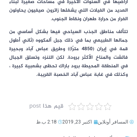
أراضيها في السنوات الأخيرة في مساحات صغيرة لبناء
العديد من الفيلات التي يشغلها زائرون صيفيون يحاولون
الفرار من حرارة طهران ونقاط الجنوب.
تتألف مناطق الجذب السياحي فيها بشكل أساسي من
جمالها الطبيعي بما في ذلك جبل ألمكووه (ثاني أطول
قمة في إيران (4850 مترًا)) وطريق عباس آباد وبحيرة
فالشت والمناخ الأكثر برودة. لكن التنزه وتسلق الجبال
في المنطقة المحيطة برود باراك تحظى بشعبية كبيرة ،
وكذلك في غابة عباس آباد الخصبة القريبة.
قيم هذا post
المسافر أونلاين
اکتبر 23, 2019
2:18 ب.ظ