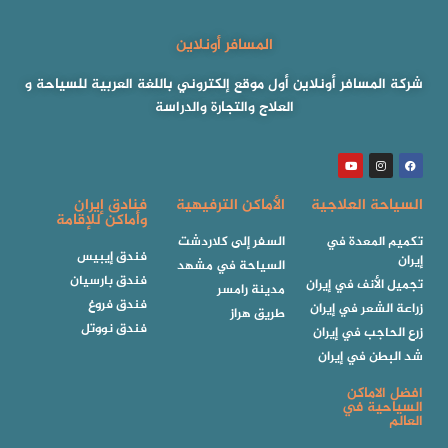
المسافر أونلاين
شركة المسافر أونلاين أول موقع إلكتروني باللغة العربية للسياحة و
العلاج والتجارة والدراسة
السياحة العلاجية
الأماكن الترفيهية
فنادق إيران
وأماكن للإقامة
تكميم المعدة في
السفر إلى كلاردشت
فندق إيبيس
إيران
السياحة في مشهد
فندق بارسيان
تجميل الأنف في إيران
مدينة رامسر
فندق فروغ
زراعة الشعر في إيران
طريق هراز
فندق نووتل
زرع الحاجب في إيران
شد البطن في إيران
افضل الاماكن
السياحية في
العالم