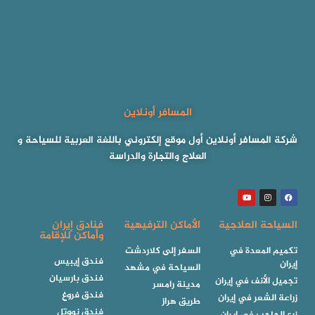
المسافر أونلاين
شركة المسافر أونلاين أول موقع إلكتروني باللغة العربية للسياحة و
العلاج والتجارة والدراسة
السياحة العلاجية
الأماكن الترفيهية
فنادق إيران
وأماكن للإقامة
تكميم المعدة في
السفر إلى كلاردشت
فندق إيبيس
إيران
السياحة في مشهد
فندق بارسيان
تجميل الأنف في إيران
مدينة رامسر
فندق فروغ
زراعة الشعر في إيران
طريق هراز
فندق نووتل
زرع الحاجب في إيران