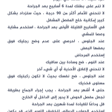
لا تنم على بطنك لمدة 6 أسابيع بعد الجراحة
لا تنحني للأمام أكثر من 90 درجة ، حيث ستزداد بشكل
كبير إمكانية خلع المفصل المشغل
في الأسابيع القليلة الأولى بعد الجراحة ، استخدم مشاية
وعصا للمشي
عند الجلوس ، احرصي على عدم وضع رجليك فوق
بعضها البعض
إستخدم المرحاض
عند النوم ، ضع وسادة بين ساقيك
لا تنحني لإغلاق الأحذية أو أي شيء آخر
عند الجلوس ، ضع نفسك بحيث لا تكون ركبتيك فوق
مستوى فخذيك
حتى 4 أشهر بعد الجراحة ، يجب إجراء الجماع بطريقة
تجعل مفصل الحوض لا يدور إلى الداخل أو الخارج.
قل وداعًا للقيادة لمدة شهرين بعد الجراحة
استخدم الجوارب الدوالي لتخفيف التورم الذي قد يكون