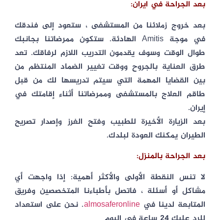
بعد الجراحة في ايران:
بعد خروج زملائنا من المستشفى ، ستعود إلى فندقك
في موجة Amitis الهادئة. ستكون ممرضاتنا بجانبك
طوال الوقت وسوف يقدمون التدريب اللازم لرفاقك. تعد
طرق العناية بالجروح ووقت تغيير الضماد المنتظم من
بين القضايا المهمة التي سيتم تدريسها لك من قبل
طاقم العلاج بالمستشفى وممرضاتنا أثناء إقامتك في
إيران.
بعد الزيارة الأخيرة للطبيب وفتح الغرز وإصدار تصريح
الطيران يمكنك العودة لبلدك.
بعد الجراحة بالمنزل:
لا تنس النقطة الأولى والأكثر أهمية: إذا واجهت أي
مشاكل أو أسئلة ، فاتصل بأطباءنا المتخصصين وفريق
المتابعة لدينا في
almosaferonline
. نحن على استعداد
للرد عليك 24 ساعة في اليوم