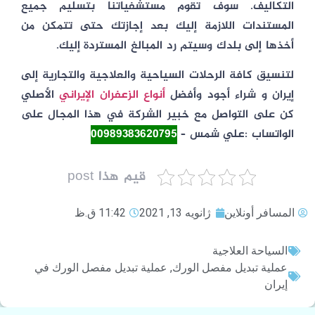
التكاليف. سوف تقوم مستشفياتنا بتسليم جميع
المستندات اللازمة إليك بعد إجازتك حتى تتمكن من
أخذها إلى بلدك وسيتم رد المبالغ المستردة إليك.
لتنسيق كافة الرحلات السياحية والعلاجية والتجارية إلى
إيران و شراء أجود وأفضل
أنواع الزعفران الإيراني
الأصلي
كن على التواصل مع خبير الشركة في هذا المجال على
الواتساب :علي شمس –
00989383620795
قيم هذا post
المسافر أونلاين
ژانویه 13, 2021
11:42 ق.ظ
السياحة العلاجية
عملية تبديل مفصل الورك
,
عملية تبديل مفصل الورك في
إيران