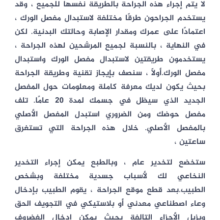
لا يتم إجراء هذه الجراحة بالطريقة نفسها للجميع ، وقد
يستخدم الجراحون طرقًا مختلفة لاستبدال مفصل الورك ،
اعتمادًا على عمرك ومقدار الإصابة وحالتك البدنية. لكن
في النهاية ، بالنسبة لجميع المرشحين لهذه الجراحة ،
يستخدمون طريقتين لاستبدال مفصل الورك واستبدال
مفصل الورك.أولاً ، سنصف بإيجاز تقنية وطريقة الجراحة
بحيث يكون لديك معرفة كاملة ومعلومات حول المفصل
الجديد الذي سيظل في جسمك لمدة 20 عامًا. تلف
مفصل حوضك ومن الضروري استبدل المفصل الأصلي
بالمفصل الأصلي. خلال هذه الجراحة التي تستغرق
ساعتين ،
ستخضع لتخدير عام ، وبالطبع يمكن إجراء التخدير
النخاعي لك لأسباب جسدية مختلفة وبشخص
الطبيب.بعد قطع موقع الجراحة ، يقوم الطبيب بإدخال
وعاء اصطناعي معدني أو بلاستيكي في التجويف الحق
ويزيل الأجزاء التالفة بحيث يمكن إدخال الغضروف