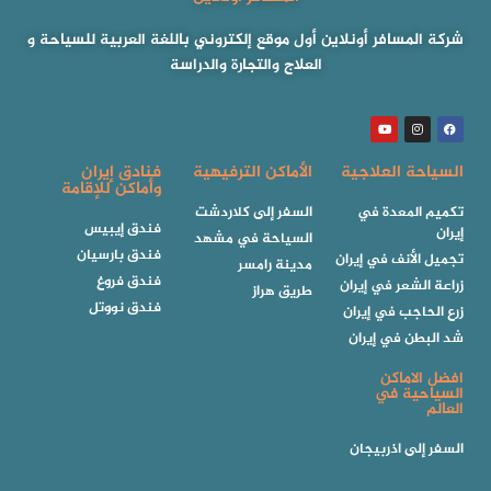
شركة المسافر أونلاين أول موقع إلكتروني باللغة العربية للسياحة و
العلاج والتجارة والدراسة
السياحة العلاجية
الأماكن الترفيهية
فنادق إيران
وأماكن للإقامة
تكميم المعدة في
السفر إلى كلاردشت
فندق إيبيس
إيران
السياحة في مشهد
فندق بارسيان
تجميل الأنف في إيران
مدينة رامسر
فندق فروغ
زراعة الشعر في إيران
طريق هراز
فندق نووتل
زرع الحاجب في إيران
شد البطن في إيران
افضل الاماكن
السياحية في
العالم
السفر إلى اذربيجان