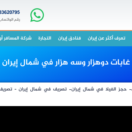
83620795+
رقم الواتساب
تعرف أكثر عن إيران
فنادق إيران
التجارة
شركة المسافر أو
غابات دوهزار وسه هزار في شمال إيران
 حجز الفيلا في شمال إيران- تصريف في شمال إيران – تصريف