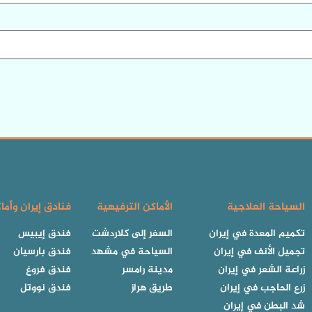
السياحة العلاجية
الأماكن الترفيهية
فنادق إيران وأما
تكميم المعدة في إيران
السفر إلى كلاردشت
فندق إيبيس
تجميل الأنف في إيران
السياحة في مشهد
فندق بارسيان
زراعة الشعر في إيران
مدينة رامسر
فندق فروغ
زرع الحاجب في إيران
طريق هراز
فندق نووتل
شد البطن في إيران