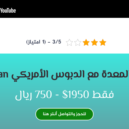
3/5 - (1 امتیاز)
عدة مع الدبوس الأمريكي covedian​
فقط 1950$ - 750 ریال​
للحجز والتواصل أنقر هنا