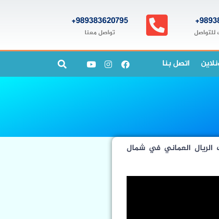
989383620795+
9893
تواصل معنا
 للتواصل
نلاين
اتصل بنا
 الريال العماني في شمال